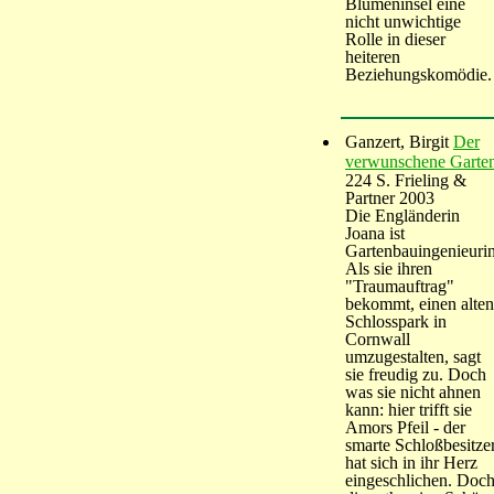
Blumeninsel eine
nicht unwichtige
Rolle in dieser
heiteren
Beziehungskomödie.
Ganzert, Birgit
Der
verwunschene Garte
224 S. Frieling &
Partner 2003
Die Engländerin
Joana ist
Gartenbauingenieurin
Als sie ihren
"Traumauftrag"
bekommt, einen alten
Schlosspark in
Cornwall
umzugestalten, sagt
sie freudig zu. Doch
was sie nicht ahnen
kann: hier trifft sie
Amors Pfeil - der
smarte Schloßbesitze
hat sich in ihr Herz
eingeschlichen. Doc