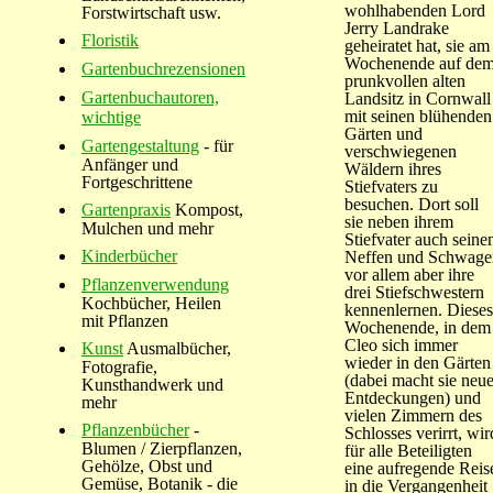
wohlhabenden Lord
Forstwirtschaft usw.
Jerry Landrake
Floristik
geheiratet hat, sie am
Wochenende auf de
Gartenbuchrezensionen
prunkvollen alten
Gartenbuchautoren,
Landsitz in Cornwall
mit seinen blühenden
wichtige
Gärten und
Gartengestaltung
- für
verschwiegenen
Anfänger und
Wäldern ihres
Fortgeschrittene
Stiefvaters zu
besuchen. Dort soll
Gartenpraxis
Kompost,
sie neben ihrem
Mulchen und mehr
Stiefvater auch seine
Kinderbücher
Neffen und Schwager
vor allem aber ihre
Pflanzenverwendung
drei Stiefschwestern
Kochbücher, Heilen
kennenlernen. Dieses
mit Pflanzen
Wochenende, in dem
Cleo sich immer
Kunst
Ausmalbücher,
wieder in den Gärten
Fotografie,
(dabei macht sie neu
Kunsthandwerk und
Entdeckungen) und
mehr
vielen Zimmern des
Pflanzenbücher
-
Schlosses verirrt, wir
Blumen / Zierpflanzen,
für alle Beteiligten
Gehölze, Obst und
eine aufregende Reis
Gemüse, Botanik - die
in die Vergangenheit