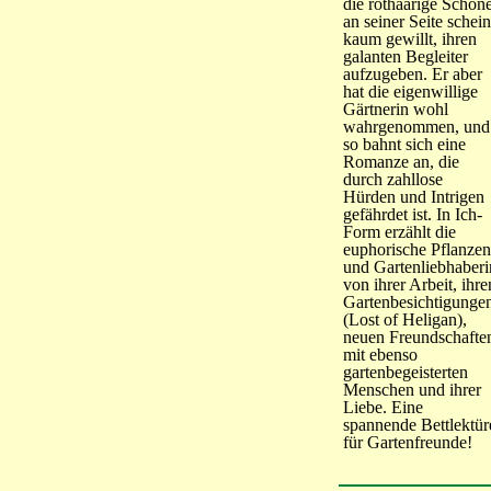
die rothaarige Schön
an seiner Seite schein
kaum gewillt, ihren
galanten Begleiter
aufzugeben. Er aber
hat die eigenwillige
Gärtnerin wohl
wahrgenommen, und
so bahnt sich eine
Romanze an, die
durch zahllose
Hürden und Intrigen
gefährdet ist. In Ich-
Form erzählt die
euphorische Pflanzen
und Gartenliebhaberi
von ihrer Arbeit, ihre
Gartenbesichtigunge
(Lost of Heligan),
neuen Freundschafte
mit ebenso
gartenbegeisterten
Menschen und ihrer
Liebe. Eine
spannende Bettlektür
für Gartenfreunde!