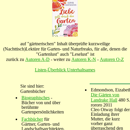
auf "gärtnerischen" Inhalt überprüfte kurzweilige
(Nachttisch)Lektüre für Garten- und Naturfreaks, für alle, denen die
"Gartenlust" auch "Leselust" ist
zurück zu
Autoren A-D
- weiter zu
Autoren K-N
-
Autoren O-Z
Listen-Überblick Unterhaltsames
Sie sind hier:
Edmondson, Eizabet
Gartenbücher
Die Gärten von
Biographisches
-
Landrake Hall
480 S
Bücher von und über
rororo 2011
berühmte
Cleo Otway folgt der
Gartenpersönlichkeiten
Einladung ihrer
Mutter, die kurz
Fachbücher
für
vorher ganz
Gärtner, Garten- und
überraschend den
Landschaftsarchitekten,