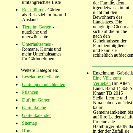
umfangreichste Liste
der Familie, denn
irgendetwas stimmt
Reiseführer
- Gärten
nicht mit den
als Reiseziel im In- und
Bewohnern des
Ausland
Landsitzes. Die
neugierige Cleo mac
Tiere im Garten
-
sich auf die Suche
nützliche und
nach den
unerwünschte...
Geheimnissen der
Unterhaltsames
-
Familienmitglieder
Romane, Krimis und
und kann sie
mehr Unterhaltsames
schließlich aufdecken
für Gärtner/innen
Weitere Kategorien:
Engelmann, Gabriell
Leselaube Gedichte
Eine Villa zum
Verlieben
(Im Alten
Gartenpersönlichkeiten
Land, Band 1) 368 S
Pflanzen
Knaur TB 2015
Stella, Leonie und
Duft im Garten
Nina haben zunächst
kaum
Gartenküche
Gemeinsamkeiten bis
Gartenkalender
auf ihre Leidenschaft
für eine alte
Sitemap
Hamburger Stadtvilla
Home
in der der Zufall sie