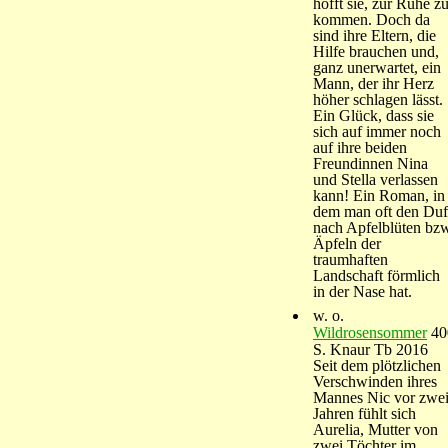
hofft sie, zur Ruhe z
kommen. Doch da
sind ihre Eltern, die
Hilfe brauchen und,
ganz unerwartet, ein
Mann, der ihr Herz
höher schlagen lässt.
Ein Glück, dass sie
sich auf immer noch
auf ihre beiden
Freundinnen Nina
und Stella verlassen
kann! Ein Roman, in
dem man oft den Duf
nach Apfelblüten bz
Äpfeln der
traumhaften
Landschaft förmlich
in der Nase hat.
w. o.
Wildrosensommer
40
S. Knaur Tb 2016
Seit dem plötzlichen
Verschwinden ihres
Mannes Nic vor zwe
Jahren fühlt sich
Aurelia, Mutter von
zwei Töchter im