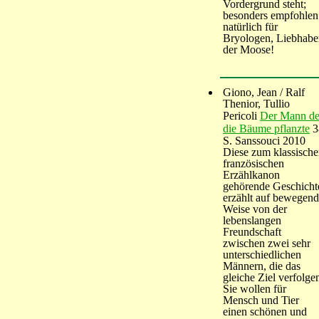
Vordergrund steht;
besonders empfohlen
natürlich für
Bryologen, Liebhabe
der Moose!
Giono, Jean / Ralf
Thenior, Tullio
Pericoli
Der Mann de
die Bäume pflanzte
3
S. Sanssouci 2010
Diese zum klassisch
französischen
Erzählkanon
gehörende Geschicht
erzählt auf bewegen
Weise von der
lebenslangen
Freundschaft
zwischen zwei sehr
unterschiedlichen
Männern, die das
gleiche Ziel verfolge
Sie wollen für
Mensch und Tier
einen schönen und