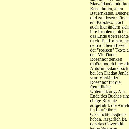
Marschlande mit ihre
Rosenhöfen, alten
Bauernkaten, Deiche
und zahllosen Gärten
ein Paradies. Doch
auch hier ändern sich
ihre Probleme nicht -
das Ende überraschte
mich. Ein Roman, be
dem ich beim Lesen
der "rosigen" Texte 
den Vierländer
Rosenhof denken
mußte und richtig: di
Autorin bedankt sich
bei Jan Diedag Janß
vom Vierländer
Rosenhof für die
freundliche
Unterstützung. Am
Ende des Buches sin
einige Rezepte
aufgeführt, die Aurel
im Laufe ihrer
Geschichte begleitet
haben. Ärgerlich ist,
daß das Coverbild
keine Wildrose,