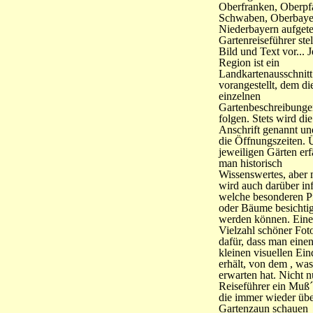
Oberfranken, Oberpfa
Schwaben, Oberbaye
Niederbayern aufgete
Gartenreiseführer stell
Bild und Text vor... 
Region ist ein
Landkartenausschnitt
vorangestellt, dem di
einzelnen
Gartenbeschreibunge
folgen. Stets wird di
Anschrift genannt un
die Öffnungszeiten. 
jeweiligen Gärten erf
man historisch
Wissenswertes, aber
wird auch darüber inf
welche besonderen P
oder Bäume besichtig
werden können. Eine
Vielzahl schöner Foto
dafür, dass man eine
kleinen visuellen Ei
erhält, von dem , wa
erwarten hat. Nicht n
Reiseführer ein Muß´f
die immer wieder üb
Gartenzaun schauen