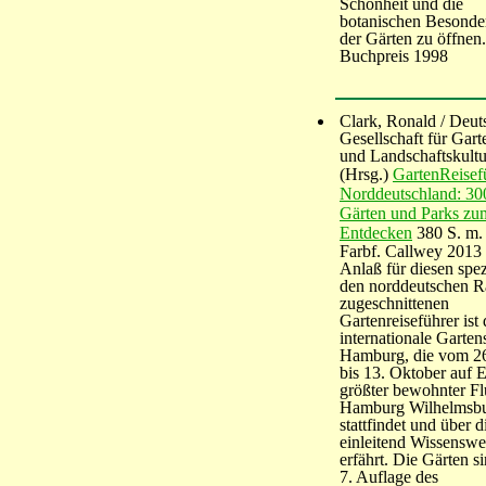
Schönheit und die
botanischen Besonde
der Gärten zu öffne
Buchpreis 1998
Clark, Ronald / Deut
Gesellschaft für Gart
und Landschaftskultu
(Hrsg.)
GartenReisef
Norddeutschland: 30
Gärten und Parks zu
Entdecken
380 S. m. 
Farbf. Callwey 2013
Anlaß für diesen spez
den norddeutschen 
zugeschnittenen
Gartenreiseführer ist 
internationale Garte
Hamburg, die vom 26
bis 13. Oktober auf 
größter bewohnter Fl
Hamburg Wilhelmsb
stattfindet und über 
einleitend Wissenswe
erfährt. Die Gärten s
7. Auflage des