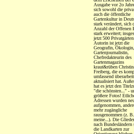
Ausgabe vor 2o Jahr
sich sowohl die priva
auch die öffentliche
Gartenkultur in Deut
stark verändert, sich 
Anzahl der Offenen 
stark erweitert; insge
jetzt 500 Privatgärten
Autorin ist jetzt die
Geografin, Ökologin
Gartenjournalistin,
Chefredakteurin des
Gartenmagazins
kraut&rüben Christin
Freiberg, die es komp
umfassend überarbeit
aktualisiert hat. Auß
hat es jetzt den Titelz
"die schönsten..." - 
größere Fotos! Etlich
Adressen wurden ne
aufgenommen, andere
mehr zugängliche
rausgenommen (z. B.
meine...). Die Glied
nach Bundesländern 
die Landkarten zur
Orientierung blieben