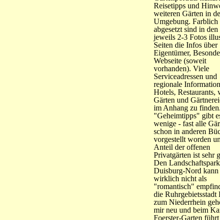
Reisetipps und Hinw
weiteren Gärten in de
Umgebung. Farblich
abgesetzt sind in den
jeweils 2-3 Fotos illu
Seiten die Infos über
Eigentümer, Besonder
Webseite (soweit
vorhanden). Viele
Serviceadressen und
regionale Informatio
Hotels, Restaurants, 
Gärten und Gärtnerei
im Anhang zu finden
"Geheimtipps" gibt e
wenige - fast alle Gär
schon in anderen Bü
vorgestellt worden u
Anteil der offenen
Privatgärten ist sehr 
Den Landschaftspark
Duisburg-Nord kann 
wirklich nicht als
"romantisch" empfin
die Ruhrgebietsstadt
zum Niederrhein gehö
mir neu und beim Kar
Foerster-Garten führt