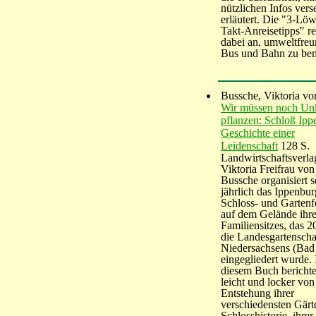
nützlichen Infos vers
erläutert. Die "3-Lö
Takt-Anreisetipps" r
dabei an, umweltfreu
Bus und Bahn zu ben
Bussche, Viktoria v
Wir müssen noch Un
pflanzen: Schloß Ipp
Geschichte einer
Leidenschaft
128 S.
Landwirtschaftsverl
Viktoria Freifrau vo
Bussche organisiert s
jährlich das Ippenbur
Schloss- und Gartenfe
auf dem Gelände ihr
Familiensitzes, das 2
die Landesgartensch
Niedersachsens (Bad
eingegliedert wurde. 
diesem Buch berichte
leicht und locker von
Entstehung ihrer
verschiedensten Gärt
Schlosshistorie, ihrer