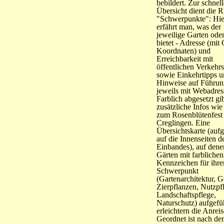
bebildert. Zur schnel
Übersicht dient die R
"Schwerpunkte": Hie
erfährt man, was der
jeweilige Garten ode
bietet - Adresse (mit
Koordnaten) und
Erreichbarkeit mit
öffentlichen Verkehrs
sowie Einkehrtipps 
Hinweise auf Führun
jeweils mit Webadres
Farblich abgesetzt gib
zusätzliche Infos wie
zum Rosenblütenfest 
Creglingen. Eine
Übersichtskarte (aufge
auf die Innenseiten d
Einbandes), auf dene
Gärten mit farblichen
Kennzeichen für ihre
Schwerpunkt
(Gartenarchitektur, G
Zierpflanzen, Nutzpf
Landschaftspflege,
Naturschutz) aufgefüh
erleichtern die Anreis
Geordnet ist nach d