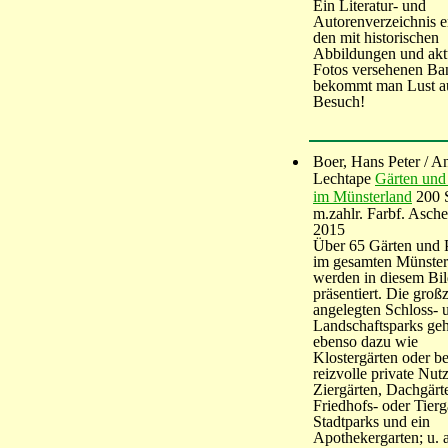
Ein Literatur- und
Autorenverzeichnis 
den mit historischen
Abbildungen und akt
Fotos versehenen Ba
bekommt man Lust au
Besuch!
Boer, Hans Peter / A
Lechtape
Gärten und
im Münsterland
200 
m.zahlr. Farbf. Asch
2015
Über 65 Gärten und 
im gesamten Münster
werden in diesem Bi
präsentiert. Die groß
angelegten Schloss- 
Landschaftsparks ge
ebenso dazu wie
Klostergärten oder b
reizvolle private Nut
Ziergärten, Dachgärt
Friedhofs- oder Tierg
Stadtparks und ein
Apothekergarten; u. a