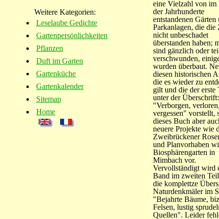
eine Vielzahl von im
der Jahrhunderte
Weitere Kategorien:
entstandenen Gärten
Leselaube Gedichte
Parkanlagen, die die 
nicht unbeschadet
Gartenpersönlichkeiten
überstanden haben; 
Pflanzen
sind gänzlich oder te
verschwunden, einig
Duft im Garten
wurden überbaut. N
Gartenküche
diesen historischen A
die es wieder zu ent
Gartenkalender
gilt und die der erste 
unter der Überschrift:
Sitemap
"Verborgen, verloren
Home
vergessen" vorstellt, s
dieses Buch aber auc
neuere Projekte wie 
Zweibrückener Rose
und Planvorhaben wi
Biosphärengarten in
Mimbach vor.
Vervollständigt wird 
Band im zweiten Teil
die komplettze Übers
Naturdenkmäler im S
"Bejahrte Bäume, biz
Felsen, lustig sprude
Quellen". Leider feh