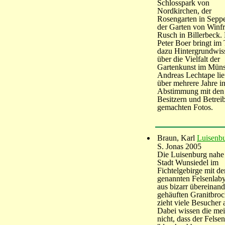
Schlosspark von
Nordkirchen, der
Rosengarten in Sepp
der Garten von Winfr
Rusch in Billerbeck.
Peter Boer bringt im 
dazu Hintergrundwis
über die Vielfalt der
Gartenkunst im Müns
Andreas Lechtape lief
über mehrere Jahre i
Abstimmung mit den
Besitzern und Betrei
gemachten Fotos.
Braun, Karl
Luisenb
S. Jonas 2005
Die Luisenburg nahe
Stadt Wunsiedel im
Fichtelgebirge mit d
genannten Felsenlaby
aus bizarr übereinand
gehäuften Granitbro
zieht viele Besucher 
Dabei wissen die mei
nicht, dass der Felsen