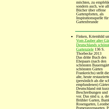
möchten, zu empfehl
sondern auch, wie all
Bücher über offene
Gartenpforten, als
Inspirationsquelle für
Gartenfreunde
Finken, Kriemhild u
Vom Zauber alter Gär
Deutschlands schöns
Gartenziele
136 S.
Thorbecke 2013
Das dritte Buch des
Ehepaars (nach den
schönsten Bauerngär
schönsten Gärten
Frankreichs) stellt di
alte, heute restauriert
(persönlich als die s
empfundenen) Gärten
Deutschland mit kur
Beschreibungen und 
vor. Das sind u. a. de
Brühler Garten, Bam
Rosengarten, Leonbe
Pomeranzengarten, P