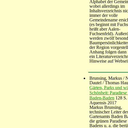
Alphabet der Gemein
wobei allerdings im
Inhaltsverzeichnis ni
immer der volle
Gemeindename ersicht
(es beginnt mit Fuchs
heißt aber Aalen-
Fuchsenfeld). Außer
werden zwölf besond
Baumpersönlichkeite
der Region vorgestell
Anhang folgen dann
ein Literaturverzeich
Hinweise auf Websei
Brunsing, Markus / N
Dautel / Thomas Ha
Gärten, Parks und wi
Schönheit: Paradiese 
Baden-Baden
128 S.
Aquensis 2017
Markus Brunsing,
technischer Leiter de
Gartenamts Baden B
die grünen Paradiese
Badens u. a. die ber