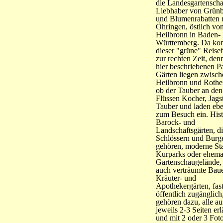
die Landesgartensch
Liebhaber von Grünb
und Blumenrabatten 
Öhringen, östlich vo
Heilbronn in Baden-
Württemberg. Da k
dieser "grüne" Reise
zur rechten Zeit, den
hier beschriebenen P
Gärten liegen zwisch
Heilbronn und Roth
ob der Tauber an den
Flüssen Kocher, Jags
Tauber und laden ebe
zum Besuch ein. Hist
Barock- und
Landschaftsgärten, d
Schlössern und Burg
gehören, moderne St
Kurparks oder ehema
Gartenschaugelände,
auch verträumte Baue
Kräuter- und
Apothekergärten, fast
öffentlich zugänglich
gehören dazu, alle au
jeweils 2-3 Seiten erl
und mit 2 oder 3 Fot