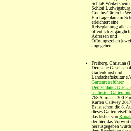
Schloß Weikersheim
Schloß Ludwigsburg,
Goethe-Gärten in We
Ein Lageplan am Sch
erleichtert eine
Reiseplanung; alle si
öffentlich zugänglich
Adressen und
Öffnungszeiten jewei
angegeben.
Freiberg, Christina (H
Deutsche Gesellschaft
Gartenkunst und
Landschaftskultur e.
Gartenreiseführer
Deutschland: Die 1.
schönsten Gärten un
768 S. m. ca. 300 Far
Karten Callwey 201
Es ist schon die 8. A
dieses Gartenreisefüh
das bisher von
Ronal
der hier das Vorwort 
herausgegeben wurde
dem Erscheinen der e