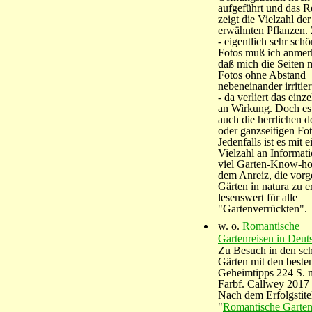
aufgeführt und das R
zeigt die Vielzahl der
erwähnten Pflanzen.
- eigentlich sehr sch
Fotos muß ich anmer
daß mich die Seiten m
Fotos ohne Abstand
nebeneinander irritie
- da verliert das einz
an Wirkung. Doch es 
auch die herrlichen d
oder ganzseitigen Fot
Jedenfalls ist es mit e
Vielzahl an Informat
viel Garten-Know-h
dem Anreiz, die vorge
Gärten in natura zu e
lesenswert für alle
"Gartenverrückten".
w. o.
Romantische
Gartenreisen in Deut
Zu Besuch in den sc
Gärten mit den beste
Geheimtipps 224 S. 
Farbf. Callwey 2017
Nach dem Erfolgstite
"
Romantische Garten