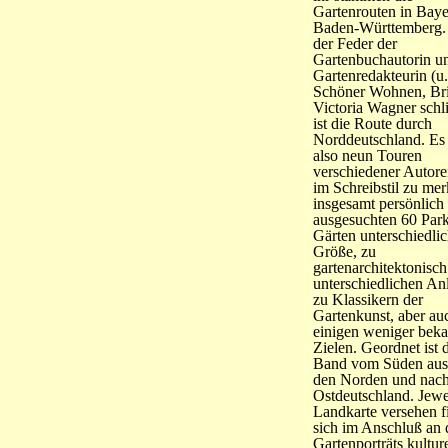
Gartenrouten in Bay
Baden-Württemberg.
der Feder der
Gartenbuchautorin u
Gartenredakteurin (u.
Schöner Wohnen, Bri
Victoria Wagner schl
ist die Route durch
Norddeutschland. Es 
also neun Touren
verschiedener Autore
im Schreibstil zu mer
insgesamt persönlich
ausgesuchten 60 Par
Gärten unterschiedlic
Größe, zu
gartenarchitektonisch
unterschiedlichen An
zu Klassikern der
Gartenkunst, aber au
einigen weniger bek
Zielen. Geordnet ist 
Band vom Süden aus 
den Norden und nac
Ostdeutschland. Jewe
Landkarte versehen f
sich im Anschluß an 
Gartenporträts kulture