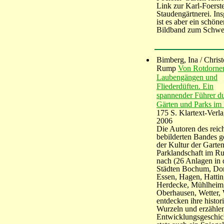
Link zur Karl-Foerst
Staudengärtnerei. In
ist es aber ein schöne
Bildband zum Schwe
Bimberg, Ina / Chris
Rump
Von Rotdorne
Laubengängen und
Fliederdüften. Ein
spannender Führer d
Gärten und Parks im 
175 S. Klartext-Verla
2006
Die Autoren des reic
bebilderten Bandes 
der Kultur der Garte
Parklandschaft im Ru
nach (26 Anlagen in 
Städten Bochum, Do
Essen, Hagen, Hattin
Herdecke, Mühlheim
Oberhausen, Wetter, 
entdecken ihre histor
Wurzeln und erzählen
Entwicklungsgeschich