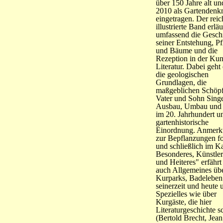
über 150 Jahre alt u
2010 als Gartendenk
eingetragen. Der reic
illustrierte Band erläu
umfassend die Gesch
seiner Entstehung, P
und Bäume und die
Rezeption in der Kun
Literatur. Dabei geht
die geologischen
Grundlagen, die
maßgeblichen Schöpf
Vater und Sohn Singe
Ausbau, Umbau und 
im 20. Jahrhundert u
gartenhistorische
Einordnung. Anmer
zur Bepflanzungen f
und schließlich im Ka
Besonderes, Künstler
und Heiteres" erfähr
auch Allgemeines üb
Kurparks, Badeleben
seinerzeit und heute 
Spezielles wie über
Kurgäste, die hier
Literaturgeschichte s
(Bertold Brecht, Jean