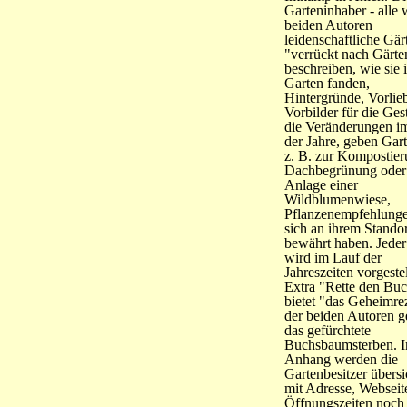
Garteninhaber - alle 
beiden Autoren
leidenschaftliche Gär
"verrückt nach Gärte
beschreiben, wie sie 
Garten fanden,
Hintergründe, Vorlie
Vorbilder für die Ges
die Veränderungen i
der Jahre, geben Gart
z. B. zur Kompostier
Dachbegrünung oder
Anlage einer
Wildblumenwiese,
Pflanzenempfehlunge
sich an ihrem Standor
bewährt haben. Jeder
wird im Lauf der
Jahreszeiten vorgestel
Extra "Rette den Bu
bietet "das Geheimre
der beiden Autoren 
das gefürchtete
Buchsbaumsterben. 
Anhang werden die
Gartenbesitzer übersi
mit Adresse, Webseit
Öffnungszeiten noch