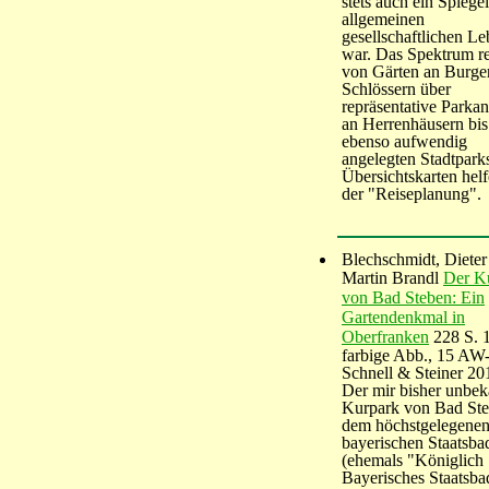
stets auch ein Spiege
allgemeinen
gesellschaftlichen L
war. Das Spektrum re
von Gärten an Burge
Schlössern über
repräsentative Parka
an Herrenhäusern bis
ebenso aufwendig
angelegten Stadtpark
Übersichtskarten helf
der "Reiseplanung".
Blechschmidt, Dieter 
Martin Brandl
Der K
von Bad Steben: Ein
Gartendenkmal in
Oberfranken
228 S. 
farbige Abb., 15 AW
Schnell & Steiner 20
Der mir bisher unbek
Kurpark von Bad Ste
dem höchstgelegene
bayerischen Staatsba
(ehemals "Königlich
Bayerisches Staatsbad