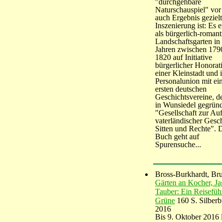
"durchgehbare
Naturschauspiel" vor
auch Ergebnis gezielt
Inszenierung ist: Es 
als bürgerlich-romant
Landschaftsgarten in
Jahren zwischen 179
1820 auf Initiative
bürgerlicher Honorat
einer Kleinstadt und 
Personalunion mit ei
ersten deutschen
Geschichtsvereine, d
in Wunsiedel gegrün
"Gesellschaft zur Au
vaterländischer Gesch
Sitten und Rechte". 
Buch geht auf
Spurensuche...
Bross-Burkhardt, Br
Gärten an Kocher, Ja
Tauber: Ein Reiseführ
Grüne
160 S. Silberb
2016
Bis 9. Oktober 2016 