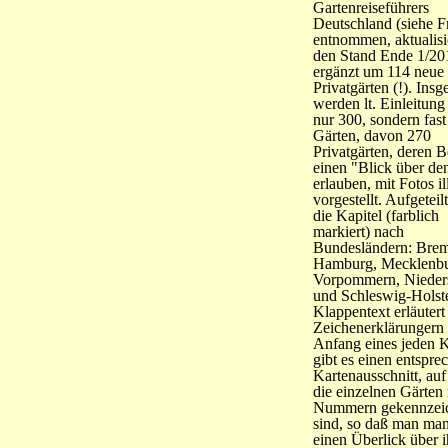
Gartenreiseführers
Deutschland (siehe F
entnommen, aktualisi
den Stand Ende 1/20
ergänzt um 114 neue
Privatgärten (!). Ins
werden lt. Einleitung
nur 300, sondern fas
Gärten, davon 270
Privatgärten, deren B
einen "Blick über de
erlauben, mit Fotos ill
vorgestellt. Aufgeteil
die Kapitel (farblich
markiert) nach
Bundesländern: Bre
Hamburg, Mecklenbu
Vorpommern, Nieder
und Schleswig-Holst
Klappentext erläutert
Zeichenerklärungern
Anfang eines jeden K
gibt es einen entspr
Kartenausschnitt, au
die einzelnen Gärten 
Nummern gekennzei
sind, so daß man man
einen Überlick über i