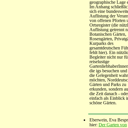
geographische Lage e
Im Anhang schließlic
sich eine bundesweit
Auflistung der Verans
von offenen Pforten 
Ortsregister (die nütz
Auflistung getrennt 
Botanischen Gärten,
Rosengärten, Privatgä
Kurparks des
gesamtdeutschen Füh
fehlt hier). Ein nützli
Begleiter nicht nur fü
reiselustige
GartenliebhaberInnen
die igs besuchen und
die Gelegenheit wa
möchten, Norddeutsc
Gärten und Parks zu
erkunden, sondern au
die Zeit danach - ode
einfach als Einblick i
schöne Gärten.
Eberwein, Eva Besp
hier:
Der Garten von