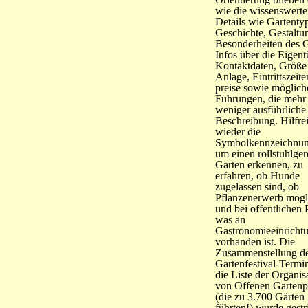
wie die wissenswert
Details wie Gartenty
Geschichte, Gestaltu
Besonderheiten des G
Infos über die Eigent
Kontaktdaten, Größe
Anlage, Eintrittszeite
preise sowie möglich
Führungen, die mehr
weniger ausführliche
Beschreibung. Hilfre
wieder die
Symbolkennzeichnun
um einen rollstuhlge
Garten erkennen, zu
erfahren, ob Hunde
zugelassen sind, ob
Pflanzenerwerb mögli
und bei öffentlichen 
was an
Gastronomieeinricht
vorhanden ist. Die
Zusammenstellung d
Gartenfestival-Termi
die Liste der Organis
von Offenen Gartenp
(die zu 3.700 Gärten
führten!) wurde gestr