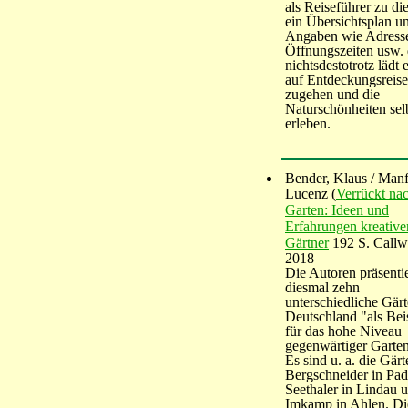
als Reiseführer zu di
ein Übersichtsplan u
Angaben wie Adress
Öffnungszeiten usw.
nichtsdestotrotz lädt e
auf Entdeckungsreise
zugehen und die
Naturschönheiten sel
erleben.
Bender, Klaus / Man
Lucenz (
Verrückt na
Garten: Ideen und
Erfahrungen kreative
Gärtner
192 S. Call
2018
Die Autoren präsenti
diesmal zehn
unterschiedliche Gärt
Deutschland "als Bei
für das hohe Niveau
gegenwärtiger Garten
Es sind u. a. die Gärt
Bergschneider in Pad
Seethaler in Lindau 
Imkamp in Ahlen. Di