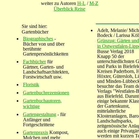
weiter zu Autoren
H-L
/
M-Z
Überblick Reise
Sie sind hier:
Adelt, Melanie/ Mich
Gartenbücher
Bodeck / Larissa Köl
Biographisches
-
Grünzug: Gärten und
Bücher von und über
in Ostwestfalen-Lipp
berühmte
Busse Verlag 2018
Gartenpersönlichkeiten
Knapp 50 der
unterschiedlichsten G
Fachbücher
für
und Parks in Bielefel
Gärtner, Garten- und
Kreisen Paderborn, H
Landschaftsarchitekten,
Höxter, Gütersloh, L
Forstwirtschaft usw.
und Minden-Lübbec
Floristik
besuchte das Team d
Verlags "Westfalen-B
Gartenbuchrezensionen
aus Bielefeld. Darunt
Gartenbuchautoren,
einige bekannte Klas
der Gartenkunst,
wichtige
mittelalterliche
Gartengestaltung
- für
Klosteranlagen, Baro
Anfänger und
Landschaftsparks,
Fortgeschrittene
zeitgenössische Anla
auch einige Privatgär
Gartenpraxis
Kompost,
werden mit kurzen T
Mulchen und mehr