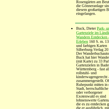
Rosengärten am Beut
die Gönneranlage sin
diesem großartigen B
eingefangen.
Buck, Dieter
Park- u
Gartenziele im Ländl
Wandern Entdecken 
Erleben
160 S. m. 13
und farbigen Karten
Silberburg-Verlag 20
Der Wanderbuchautor
Buck hat hier Wande
(mit Karte) zu 33 Pa
Gartenzielen in Bade
Württemberg - fast al
rollstuhl- und
kinderwagengerecht 
zusammengestellt. Ob
Ruhepunkt mitten in 
Stadt, herrschaftlich
oder verborgener
Exotenwald es sind
lohnenswerte Garten
die es zu entdecken g
die er ausführlich, mi