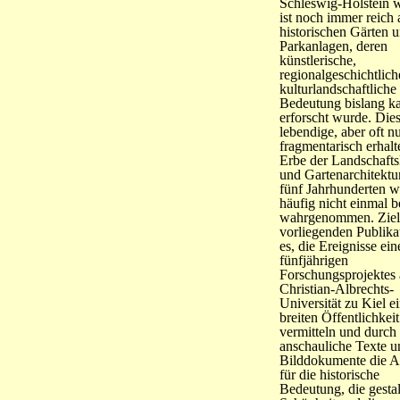
Schleswig-Holstein 
ist noch immer reich 
historischen Gärten 
Parkanlagen, deren
künstlerische,
regionalgeschichtlic
kulturlandschaftliche
Bedeutung bislang 
erforscht wurde. Die
lebendige, aber oft n
fragmentarisch erhalt
Erbe der Landschafts
und Gartenarchitektu
fünf Jahrhunderten w
häufig nicht einmal 
wahrgenommen. Ziel
vorliegenden Publikat
es, die Ereignisse ein
fünfjährigen
Forschungsprojektes 
Christian-Albrechts-
Universität zu Kiel e
breiten Öffentlichkeit
vermitteln und durch
anschauliche Texte u
Bilddokumente die 
für die historische
Bedeutung, die gestal