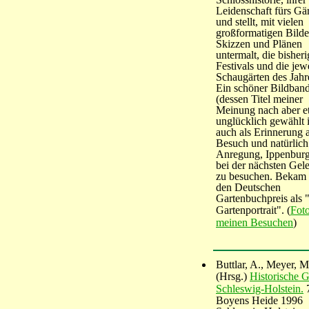
Leidenschaft fürs Gä
und stellt, mit vielen
großformatigen Bilde
Skizzen und Plänen
untermalt, die bisher
Festivals und die jew
Schaugärten des Jahr
Ein schöner Bildban
(dessen Titel meiner
Meinung nach aber e
unglücklich gewählt i
auch als Erinnerung 
Besuch und natürlich
Anregung, Ippenbur
bei der nächsten Gel
zu besuchen. Bekam
den Deutschen
Gartenbuchpreis als 
Gartenportrait". (
Fot
meinen Besuchen
)
Buttlar, A., Meyer, 
(Hrsg.)
Historische G
Schleswig-Holstein.
7
Boyens Heide 1996