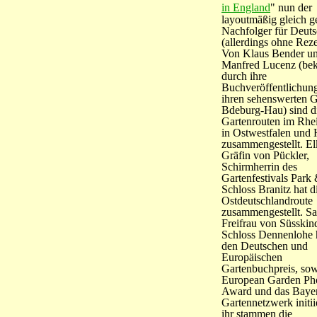
in England
" nun der
layoutmäßig gleich ge
Nachfolger für Deut
(allerdings ohne Rezep
Von Klaus Bender u
Manfred Lucenz (be
durch ihre
Buchveröffentlichun
ihren sehenswerten G
Bdeburg-Hau) sind d
Gartenrouten im Rhe
in Ostwestfalen und
zusammengestellt. El
Gräfin von Pückler,
Schirmherrin des
Gartenfestivals Park
Schloss Branitz hat d
Ostdeutschlandroute
zusammengestellt. Sa
Freifrau von Süsski
Schloss Dennenlohe h
den Deutschen und
Europäischen
Gartenbuchpreis, so
European Garden Ph
Award und das Bayer
Gartennetzwerk initii
ihr stammen die