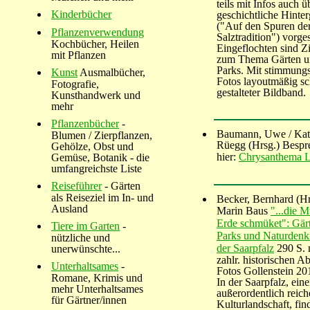
teils mit Infos auch ü
Kinderbücher
geschichtliche Hinte
("Auf den Spuren de
Pflanzenverwendung
Salztradition") vorgest
Kochbücher, Heilen
Eingeflochten sind Zi
mit Pflanzen
zum Thema Gärten u
Parks. Mit stimmung
Kunst
Ausmalbücher,
Fotos layoutmäßig s
Fotografie,
gestalteter Bildband.
Kunsthandwerk und
mehr
Pflanzenbücher
-
Baumann, Uwe / Kat
Blumen / Zierpflanzen,
Rüegg (Hrsg.) Besp
Gehölze, Obst und
hier:
Chrysanthema L
Gemüse, Botanik - die
umfangreichste Liste
Reiseführer
- Gärten
als Reiseziel im In- und
Becker, Bernhard (Hr
Ausland
Marin Baus
"...die M
Erde schmüket": Gär
Tiere im Garten
-
Parks und Naturdenk
nützliche und
der Saarpfalz
290 S. 
unerwünschte...
zahlr. historischen Ab
Unterhaltsames
-
Fotos Gollenstein 20
Romane, Krimis und
In der Saarpfalz, eine
mehr Unterhaltsames
außerordentlich reic
für Gärtner/innen
Kulturlandschaft, fin