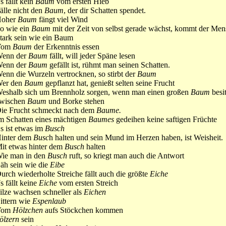
s fällt kein
Baum
vom ersten Hieb
älle nicht den
Baum
, der dir Schatten spendet.
oher
Baum
fängt viel Wind
o wie ein
Baum
mit der Zeit von selbst gerade wächst, kommt der Men
tark sein wie ein Baum
Vom
Baum
der Erkenntnis essen
enn der
Baum
fällt, will jeder Späne lesen
enn der
Baum
gefällt ist, rühmt man seinen Schatten.
enn die Wurzeln vertrocknen, so stirbt der
Baum
er den
Baum
gepflanzt hat, genießt selten seine Frucht
eshalb sich um Brennholz sorgen, wenn man einen großen
Baum
besi
wischen
Baum
und Borke stehen
ie Frucht schmeckt nach dem
Baume.
m Schatten eines mächtigen
Baumes
gedeihen keine saftigen Früchte
s ist etwas im
Busch
inter dem
Busc
h halten und sein Mund im Herzen haben, ist Weisheit.
it etwas hinter dem
Busch
halten
ie man in den
Busch
ruft, so kriegt man auch die Antwort
äh sein wie die
Eibe
urch wiederholte Streiche fällt auch die größte
Eiche
E
s fällt keine
Eiche
vom ersten Streich
ilze wachsen schneller als
Eichen
ittern wie
Espenlaub
Vom
Hölzchen
aufs Stöckchen kommen
ölzern
sein