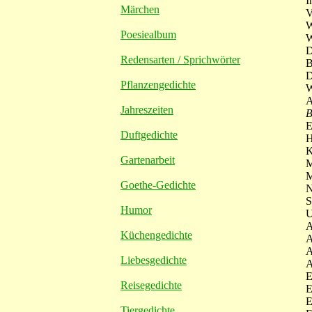
I
Märchen
V
W
Poesiealbum
W
Redensarten / Sprichwörter
B
Pflanzengedichte
W
A
Jahreszeiten
E
Duftgedichte
Gartenarbeit
M
M
Goethe-Gedichte
N
S
Humor
U
A
Küchengedichte
A
A
Liebesgedichte
A
E
Reisegedichte
E
E
Tiergedichte