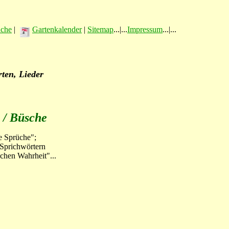
üche
|
Gartenkalender
|
Sitemap
...|...
Impressum
...|...
ten, Lieder
 / Büsche
e Sprüche";
 Sprichwörtern
chen Wahrheit"...