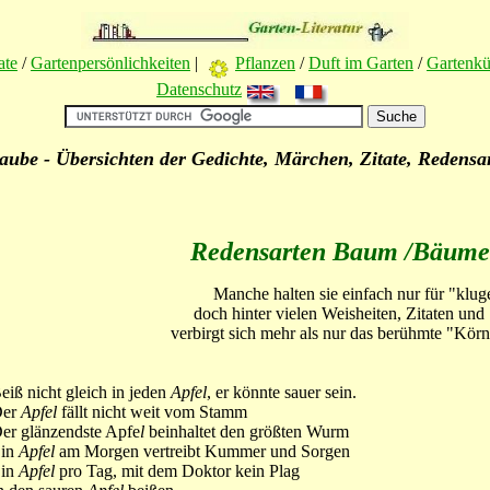
ate
/
Gartenpersönlichkeiten
|
Pflanzen
/
Duft im Garten
/
Gartenk
Datenschutz
aube - Übersichten der Gedichte, Märchen, Zitate, Redensar
Redensarten Baum /Bäume
Manche halten sie einfach nur für "klug
doch hinter vielen Weisheiten, Zitaten und
verbirgt sich mehr als nur das berühmte "Körn
eiß nicht gleich in jeden
Apfel
, er könnte sauer sein.
Der
Apfel
fällt nicht weit vom Stamm
er glänzendste Apfe
l
beinhaltet den größten Wurm
in
Apfel
am Morgen vertreibt Kummer und Sorgen
in
Apfel
pro Tag, mit dem Doktor kein Plag