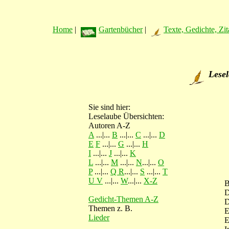
Home
|
Gartenbücher
|
Texte, Gedichte, Zit
Lesel
Sie sind hier:
Leselaube Übersichten:
Autoren A-Z
A
...|...
B
...|...
C
...|...
D
E
F
...|...
G
...|...
H
I
...|...
J
...|...
K
L
...|...
M
...|...
N
...|...
O
P
...|...
Q R
...|...
S
...|...
T
U V
...|...
W
...|...
X-Z
B
Gedicht-Themen A-Z
D
Themen z. B.
E
Lieder
E