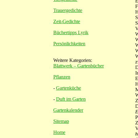
E
F
Trauergedichte
H
S
Zeit-Gedichte
S
Büchertipps Lyrik
W
W
Persönlichkeiten
W
W
W
Weitere Kategorien:
z
Blattwerk – Gartenbücher
D
I
Pflanzen
E
H
-
Gartenküche
M
W
-
Duft im Garten
Z
D
Gartenkalender
P
Sitemap
Z
Home
h