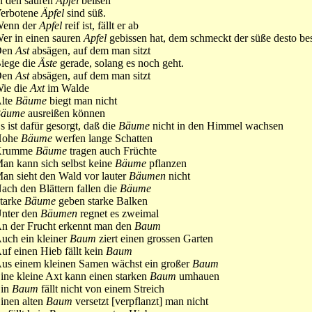
n den sauren
Apfel
beißen
erbotene
Äpfel
sind süß.
enn der
Apfel
reif ist, fällt er ab
er in einen sauren
Apfel
gebissen hat, dem schmeckt der süße desto bes
Den
Ast
absägen, auf dem man sitzt
iege die
Äste
gerade, solang es noch geht.
Den
Ast
absägen, auf dem man sitzt
ie die
Axt
im Walde
lte
Bäume
biegt man nicht
Bäume
ausreißen können
s ist dafür gesorgt, daß die
Bäume
nicht in den Himmel wachsen
Hohe
Bäume
werfen lange Schatten
Krumme
Bäume
tragen auch Früchte
an kann sich selbst keine
Bäume
pflanzen
an sieht den Wald vor lauter
Bäumen
nicht
ach den Blättern fallen die
Bäume
tarke
Bäume
geben starke Balken
nter den
Bäumen
regnet es zweimal
n der Frucht erkennt man den
Baum
uch ein kleiner
Baum
ziert einen grossen Garten
uf einen Hieb fällt kein
Baum
us einem kleinen Samen wächst ein großer
Baum
ine kleine Axt kann einen starken
Baum
umhauen
in
Baum
fällt nicht von einem Streich
inen alten
Baum
versetzt [verpflanzt] man nicht