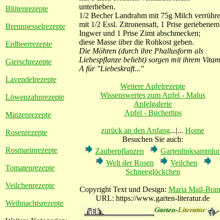
unterheben.
Blütenrezepte
1/2 Becher Landrahm mit 75g Milch verrühre
mit 1/2 Essl. Zitronensaft, 1 Prise geriebenem
Brennnesselrezepte
Ingwer und 1 Prise Zimt abschmecken;
diese Masse über die Rohkost geben.
Erdbeerrezepte
Die Möhren (durch ihre Phallusform als
Liebespflanze beliebt) sorgen mit ihrem Vita
Gierschrezepte
A für "Liebeskraft..."
Lavendelrezepte
Weitere Apfelrezepte
Wissenswertes zum Apfel - Malus
Löwenzahnrezepte
Apfelgalerie
Apfel - Büchertips
Minzenrezepte
zurück an den Anfang
...|...
Home
Rosenrezepte
Besuchen Sie auch:
Rosmarinrezepte
Zauberpflanzen
Gartenlinksammlu
Welt der Rosen
Veilchen
Tomatenrezepte
Schneeglöckchen
Veilchenrezepte
Copyright Text und Design:
Maria Mail-Bran
URL: https://www.garten-literatur.de
Weihnachtsrezepte