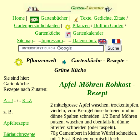
Home
|
Gartenbücher
|
Texte, Gedichte, Zitate
/
Gartenpersönlichkeiten
|
Pflanzen
/
Duft im Garten
/
Gartenküche
|
Gartenkalender
|
Sitemap
...|...
Impressum
...|...
Datenschutz
Pflanzenwelt
Gartenküche - Rezepte -
Grüne Küche
Sie sind hier:
Apfel-Möhren Rohkost -
Gartenküche
Rezepte nach Zutaten:
Rezept
A - J
- / -
K -Z
2 mittelgrosse Äpfel waschen, trockentupfen,
vierteln, vom Kerngehäuse befreien und in
z. B.
dünne Spalten schneiden. 1/2 Bund Möhren
putzen, waschen und ebenfalls in dünne
Apfelrezepte
Streifen schneiden (oder raspeln).
70g Camembert in kleine Würfel schneiden,
Bärlauchrezepte
mit 1 Essl. Rosinen vermischt leicht