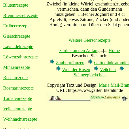
Zwiebel (in kleine Würfel geschnitten)zugebe
Blütenrezepte
vermischen, dann den Gundermann
hinzugeben. 1 Becher Joghurt und 4 cl
Brennnesselrezepte
Apfelsaft, etwas Zitrone, Zucker (und / ode
Honig) verquirlen und über den Salat geben
Erdbeerrezepte
Gierschrezepte
Weitere Gierschrezepte
Lavendelrezepte
zurück an den Anfang
...|...
Home
Besuchen Sie auch:
Löwenzahnrezepte
Zauberpflanzen
Gartenlinksammlu
Minzenrezepte
Welt der Rosen
Veilchen
Schneeglöckchen
Rosenrezepte
Copyright Text und Design:
Maria Mail-Bran
Rosmarinrezepte
URL: https://www.garten-literatur.de
Tomatenrezepte
Veilchenrezepte
Weihnachtsrezepte