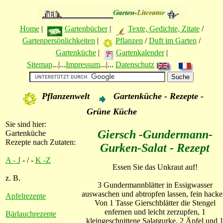
Home
|
Gartenbücher
|
Texte, Gedichte, Zitate
/
Gartenpersönlichkeiten
|
Pflanzen
/
Duft im Garten
/
Gartenküche
|
Gartenkalender
|
Sitemap
...|...
Impressum
...|...
Datenschutz
Pflanzenwelt
Gartenküche - Rezepte -
Grüne Küche
Sie sind hier:
Giersch -Gundermann-
Gartenküche
Rezepte nach Zutaten:
Gurken-Salat - Rezept
A - J
- / -
K -Z
Essen Sie das Unkraut auf!
z. B.
3 Gundermannblätter in Essigwasser
auswaschen und abtropfen lassen, fein hacke
Apfelrezepte
Von 1 Tasse Gierschblätter die Stengel
enfernen und leicht zerzupfen, 1
Bärlauchrezepte
kleingeschnittene Salatgurke, 2 Äpfel und 