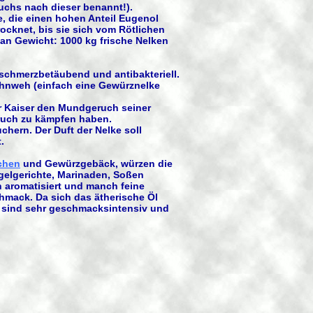
uchs nach dieser benannt!).
 die einen hohen Anteil Eugenol
ocknet, bis sie sich vom Rötlichen
 an Gewicht: 1000 kg frische Nelken
schmerzbetäubend und antibakteriell.
ahnweh (einfach eine Gewürznelke
er Kaiser den Mundgeruch seiner
eruch zu kämpfen haben.
hern. Der Duft der Nelke soll
.
chen
und Gewürzgebäck, würzen die
ügelgerichte, Marinaden, Soßen
 aromatisiert und manch feine
mack. Da sich das ätherische Öl
n sind sehr geschmacksintensiv und