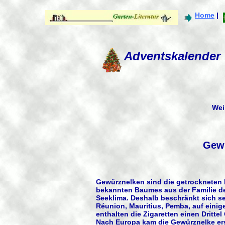
Home
|
Adventskalender
Wei
Gewü
Gewürznelken sind die getrockneten
bekannten Baumes aus der Familie d
Seeklima. Deshalb beschränkt sich sei
Réunion, Mauritius, Pemba, auf einig
enthalten die Zigaretten einen Dritte
Nach Europa kam die Gewürznelke ers