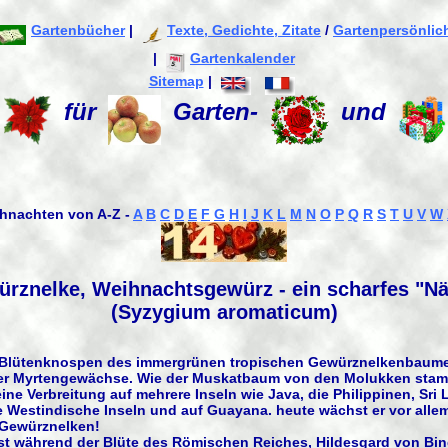
Gartenbücher
|
Texte, Gedichte, Zitate
/
Gartenpersönlic
|
Gartenkalender
Sitemap
|
für
Garten-
und
hnachten von A-Z -
A
B
C
D
E
F
G
H
I
J
K
L
M
N
O
P
Q
R
S
T
U
V
W
rznelke, Weihnachtsgewürz - ein scharfes "Nä
(Syzygium aromaticum)
 Blütenknospen des immergrünen tropischen Gewürznelkenbaumes
er Myrtengewächse. Wie der Muskatbaum von den Molukken stamm
ne Verbreitung auf mehrere Inseln wie Java, die Philippinen, Sri 
e Westindische Inseln und auf Guayana. heute wächst er vor allem
l Gewürznelken!
t während der Blüte des Römischen Reiches, Hildesgard von Bin