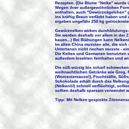
Rezepten. (Die Blume "Nelke" wurde 
Wegen ihrer außergewöhnlichen Form 
enthalten, auch "Gewürznägelchen" ge
ins kräftig Braun verfärbt haben und 
ergeben ungefähr 250 kg getrocknete
Gewürznelken wirken durchblutungs- 
Sie werden deshalb vor allem in der
kauen...) Bei Blähungen kann Nelken
Im alten China mussten alle, die si
Untertanen nicht riechen musste - e
Die Kelten und Germanen benutzten w
außerdem Insekten fernhalten und wi
Die süß-würzig bis scharf schmecken
weihnachtlichen Getränke wie Grog,
(Worcestersauce!), Fruchtsäfte, Süß
Schokolade erhält durch das Nelkeng
(Nelkenöl) schnell verflüchtigt, sol
sollten deshalb sparsam verwendet w
Tipp: Mit Nelken gespickte Zitronen