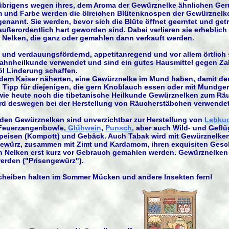
übrigens wegen ihres, dem Aroma der Gewürznelke ähnlichen Ger
und Farbe werden die ölreichen Blütenknospen der Gewürznelke,
nannt. Sie werden, bevor sich die Blüte öffnet geerntet und getr
außerordentlich hart geworden sind. Dabei verlieren sie erheblich
 Nelken, die ganz oder gemahlen dann verkauft werden.
und verdauungsfördernd, appetitanregend und vor allem örtlich 
 Zahnheilkunde verwendet und sind ein gutes Hausmittel gegen Z
öl Linderung schaffen.
ch dem Kaiser näherten, eine Gewürznelke im Mund haben, damit d
in Tipp für diejenigen, die gern Knoblauch essen oder mit Mundg
ie heute noch die tibetanische Heilkunde Gewürznelken zum Räuc
rd deswegen bei der Herstellung von Räucherstäbchen verwendet
den Gewürznelken sind unverzichtbar zur Herstellung von
Lebku
 Feuerzangenbowle,
Glühwein
,
Punsch
, aber auch Wild- und Gefl
speisen (Kompott) und Gebäck. Auch Tabak wird mit Gewürznelken
ewürz, zusammen mit Zimt und Kardamom, ihren exquisiten Gesch
lten Nelken erst kurz vor Gebrauch gemahlen werden. Gewürznelke
erden ("Prisengewürz").
scheiben halten im Sommer Mücken und andere Insekten fern!