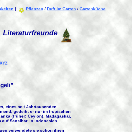
hkeiten
|
Pflanzen
/
Duft im Garten
/
Gartenküche
Literaturfreunde
XYZ
geli"
, eines seit Jahrtausenden
end, gedeiht er nur im tropischen
Lanka (früher: Ceylon), Madagaskar,
 auf Sansibar. In Indonesien
gen verwendete sie schon ihren