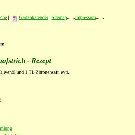
üche
|
Gartenkalender
|
Sitemap
...|...
Impressum
...|...
he
ufstrich - Rezept
livenöl und 1 TL Zitronensaft, evtl.
e
mmlung