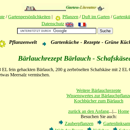
ate
/
Gartenpersönlichkeiten
|
Pflanzen
/
Duft im Garten
/
Gartenk
Datenschutz
Pflanzenwelt
Gartenküche - Rezepte - Grüne Küc
Bärlauchrezept Bärlauch - Schafskäsea
3 EL fein gehackten Bärlauch, 200 g zerbröselten Schafskäse mit 2 EL O
etwas Meersalz vermischen.
Weitere Bärlauchrezepte
Wissenswertes zur Bärlauchpflanz
Kochbücher zum Bärlauch
zurück an den Anfang
...|...
Home
Besuchen Sie auch:
Zauberpflanzen
Gartenlinksa