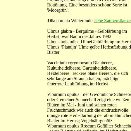
Rottönung. Eine besonders schöne Sorte ist
'Moorgrün'.
Tilia cordata Winterlinde
siehe Zauberpflanz
Ulmus glabra - Bergulme - Gelbfärbung im
Herbst, war Baum des Jahres 1992
Ulmus hollandica UlmeGelbfärbung im Herb
Ulmus ‘Plantijn’ Ulme gelbe Herbstfärbung d
Blätter
Vaccinium corymbosum Blaubeere,
Kulturheidelbeere, Gartenheidelbeere,
Heidelbeere - leckere blaue Beeren, die sich
sehr lange am Strauch halten, prächtige
feuerrote Laubfärbung im Herbst
Viburnum opulus - der Gwöhnliche Schneeba
oder Gemeiner Schneeball zeigt eine weißen
Blüten im Mai - Juni und seinen roten
Fruchtschmuck wie auch die eindrucksvolle
orange-rote Herbstfärbung der ahornähnliche
Blätter im Herbst; Vogelnährgehölz.
Viburnum opulus Roseum Gefüllter Schneeba