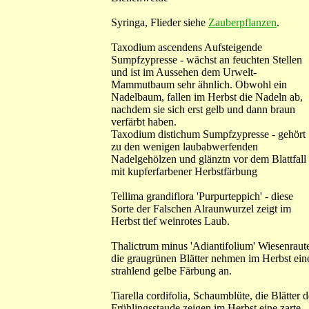
Syringa, Flieder siehe
Zauberpflanzen
.
Taxodium ascendens Aufsteigende
Sumpfzypresse - wächst an feuchten Stellen
und ist im Aussehen dem Urwelt-
Mammutbaum sehr ähnlich. Obwohl ein
Nadelbaum, fallen im Herbst die Nadeln ab,
nachdem sie sich erst gelb und dann braun
verfärbt haben.
Taxodium distichum Sumpfzypresse - gehört
zu den wenigen laubabwerfenden
Nadelgehölzen und glänztn vor dem Blattfall
mit kupferfarbener Herbstfärbung
Tellima grandiflora 'Purpurteppich' - diese
Sorte der Falschen Alraunwurzel zeigt im
Herbst tief weinrotes Laub.
Thalictrum minus 'Adiantifolium' Wiesenraute
die graugrünen Blätter nehmen im Herbst ein
strahlend gelbe Färbung an.
Tiarella cordifolia, Schaumblüte, die Blätter d
Frühlingsstaude zeigen im Herbst eine zarte