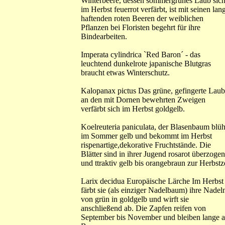
Winterbeere, dessen sommergrünes Laub sic
im Herbst feuerrot verfärbt, ist mit seinen lan
haftenden roten Beeren der weiblichen
Pflanzen bei Floristen begehrt für ihre
Bindearbeiten.
Imperata cylindrica `Red Baron´ - das
leuchtend dunkelrote japanische Blutgras
braucht etwas Winterschutz.
Kalopanax pictus Das grüne, gefingerte Laub
an den mit Dornen bewehrten Zweigen
verfärbt sich im Herbst goldgelb.
Koelreuteria paniculata, der Blasenbaum blüh
im Sommer gelb und bekommt im Herbst
rispenartige,dekorative Fruchtstände. Die
Blätter sind in ihrer Jugend rosarot überzogen
und ttraktiv gelb bis orangebraun zur Herbstz
Larix decidua Europäische Lärche Im Herbst
färbt sie (als einziger Nadelbaum) ihre Nadel
von grün in goldgelb und wirft sie
anschließend ab. Die Zapfen reifen von
September bis November und bleiben lange 