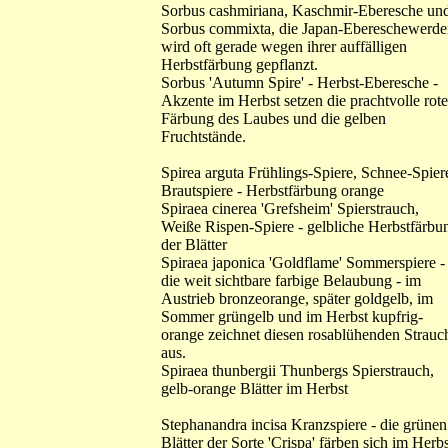
Sorbus cashmiriana, Kaschmir-Eberesche un
Sorbus commixta, die Japan-Ebereschewerde
wird oft gerade wegen ihrer auffälligen
Herbstfärbung gepflanzt.
Sorbus 'Autumn Spire' - Herbst-Eberesche -
Akzente im Herbst setzen die prachtvolle rote
Färbung des Laubes und die gelben
Fruchtstände.
Spirea arguta Frühlings-Spiere, Schnee-Spier
Brautspiere - Herbstfärbung orange
Spiraea cinerea 'Grefsheim' Spierstrauch,
Weiße Rispen-Spiere - gelbliche Herbstfärbu
der Blätter
Spiraea japonica 'Goldflame' Sommerspiere -
die weit sichtbare farbige Belaubung - im
Austrieb bronzeorange, später goldgelb, im
Sommer grüngelb und im Herbst kupfrig-
orange zeichnet diesen rosablühenden Strauc
aus.
Spiraea thunbergii Thunbergs Spierstrauch,
gelb-orange Blätter im Herbst
Stephanandra incisa Kranzspiere - die grünen
Blätter der Sorte 'Crispa' färben sich im Herbs