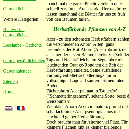
manchmal die ganze Pracht vereiteln oder
Gartenküche
schnell zerstören. Auch starke Herbststürme
lassen manchmal die Blätter für uns zu früh
Weitere Kategorien:
von den Bäumen fallen.
Herbstfärbende Pflanzen von A-Z
Blattwerk –
Gartenbücher
Acer - zu den schönsten Herbstfärbern zähle
die verschiedenen Ahorn-Arten, ganz
Leselaube - Gedichte
besonders der Rot-Ahorn (Acer rubrum), der
als einer der ersten Bäume bereits zur Zeit de
-
Tag- und Nacht-Gleiche im September mit
Gartenpersönlichkeiten
leuchtenden Orange-Rottönen die Zeit der
Herbstfärbung einleitet. Seine auffallende
Gartenkalender
Färbung entfaltet sich allerdings nur in
vollsonniger Lage auf saurem bis neutralen
Sitemap
Boden.
Fächerahorn Acer palmatum 'Butterfly'
Home
("Schmetterlingsahorn", seltene Sorte, beste 
weissbunten)
Weinblatt-Ahorn Acer circinatum, prunkt mit
scharlachroter / Acer pseudoplatanus mit
leuchtend gelber Herbstfärbung
Doch braucht man für Ahorne viel Platz. Für
kleinere Flächen gibt es kleiner bleibende