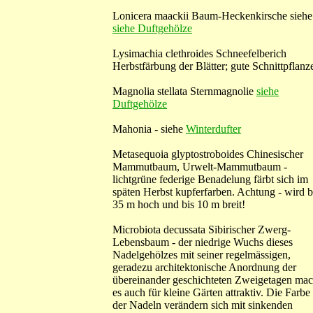
Lonicera maackii Baum-Heckenkirsche siehe
siehe Duftgehölze
Lysimachia clethroides Schneefelberich
Herbstfärbung der Blätter; gute Schnittpflanz
Magnolia stellata Sternmagnolie
siehe
Duftgehölze
Mahonia - siehe
Winterdufter
Metasequoia glyptostroboides Chinesischer
Mammutbaum, Urwelt-Mammutbaum -
lichtgrüne federige Benadelung färbt sich im
späten Herbst kupferfarben. Achtung - wird b
35 m hoch und bis 10 m breit!
Microbiota decussata Sibirischer Zwerg-
Lebensbaum - der niedrige Wuchs dieses
Nadelgehölzes mit seiner regelmässigen,
geradezu architektonische Anordnung der
übereinander geschichteten Zweigetagen mac
es auch für kleine Gärten attraktiv. Die Farbe
der Nadeln verändern sich mit sinkenden