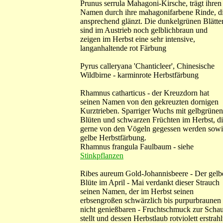
Prunus serrula Mahagoni-Kirsche, trägt ihren
Namen durch ihre mahagonifarbene Rinde, d
ansprechend glänzt. Die dunkelgrünen Blätte
sind im Austrieb noch gelblichbraun und
zeigen im Herbst eine sehr intensive,
langanhaltende rot Färbung
Pyrus calleryana 'Chanticleer', Chinesische
Wildbirne - karminrote Herbstfärbung
Rhamnus catharticus - der Kreuzdorn hat
seinen Namen von den gekreuzten dornigen
Kurztrieben. Sparriger Wuchs mit gelbgrünen
Blüten und schwarzen Früchten im Herbst, d
gerne von den Vögeln gegessen werden sowi
gelbe Herbstfärbung.
Rhamnus frangula Faulbaum - siehe
Stinkpflanzen
Ribes aureum Gold-Johannisbeere - Der gelb
Blüte im April - Mai verdankt dieser Strauch
seinen Namen, der im Herbst seinen
erbsengroßen schwärzlich bis purpurbraunen 
nicht genießbaren - Fruchtschmuck zur Scha
stellt und dessen Herbstlaub rotviolett erstrahl