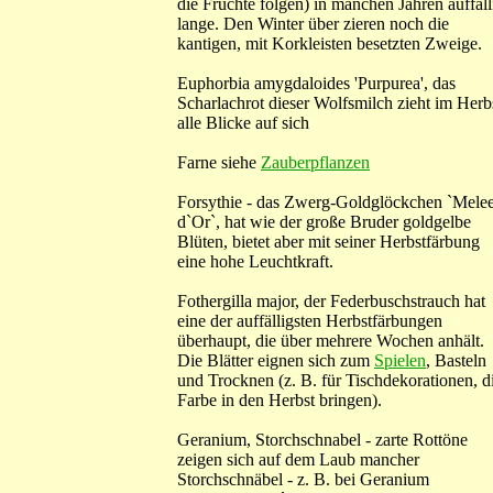
die Früchte folgen) in manchen Jahren auffäll
lange. Den Winter über zieren noch die
kantigen, mit Korkleisten besetzten Zweige.
Euphorbia amygdaloides 'Purpurea', das
Scharlachrot dieser Wolfsmilch zieht im Herb
alle Blicke auf sich
Farne siehe
Zauberpflanzen
Forsythie - das Zwerg-Goldglöckchen `Mele
d`Or`, hat wie der große Bruder goldgelbe
Blüten, bietet aber mit seiner Herbstfärbung
eine hohe Leuchtkraft.
Fothergilla major, der Federbuschstrauch hat
eine der auffälligsten Herbstfärbungen
überhaupt, die über mehrere Wochen anhält.
Die Blätter eignen sich zum
Spielen
, Basteln
und Trocknen (z. B. für Tischdekorationen, d
Farbe in den Herbst bringen).
Geranium, Storchschnabel - zarte Rottöne
zeigen sich auf dem Laub mancher
Storchschnäbel - z. B. bei Geranium