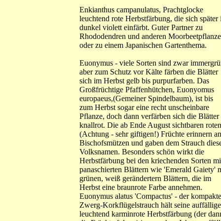
Enkianthus campanulatus, Prachtglocke
leuchtend rote Herbstfärbung, die sich später 
dunkel violett einfärbt. Guter Partner zu
Rhododendren und anderen Moorbeetpflanz
oder zu einem Japanischen Gartenthema.
Euonymus - viele Sorten sind zwar immergrü
aber zum Schutz vor Kälte färben die Blätter
sich im Herbst gelb bis purpurfarben. Das
Großfrüchtige Pfaffenhütchen, Euonyomus
europaeus,(Gemeiner Spindelbaum), ist bis
zum Herbst sogar eine recht unscheinbare
Pflanze, doch dann verfärben sich die Blätter 
knallrot. Die ab Ende August sichtbaren rote
(Achtung - sehr giftigen!) Früchte erinnern a
Bischofsmützen und gaben dem Strauch dies
Volksnamen. Besonders schön wirkt die
Herbstfärbung bei den kriechenden Sorten mi
panaschierten Blättern wie 'Emerald Gaiety' 
grünen, weiß gerändertern Blättern, die im
Herbst eine braunrote Farbe annehmen.
Euonymus alatus 'Compactus' - der kompakt
Zwerg-Korkflügelstrauch hält seine auffällige
leuchtend karminrote Herbstfärbung (der dan