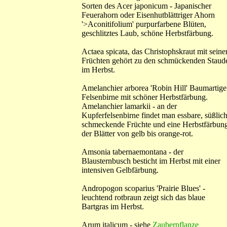
Sorten des Acer japonicum - Japanischer
Feuerahorn oder Eisenhutblättriger Ahorn
'>Aconitifolium' purpurfarbene Blüten,
geschlitztes Laub, schöne Herbstfärbung.
Actaea spicata, das Christophskraut mit seine
Früchten gehört zu den schmückenden Staud
im Herbst.
Amelanchier arborea 'Robin Hill' Baumartige
Felsenbirne mit schöner Herbstfärbung.
Amelanchier lamarkii - an der
Kupferfelsenbirne findet man essbare, süßlic
schmeckende Früchte und eine Herbstfärbun
der Blätter von gelb bis orange-rot.
Amsonia tabernaemontana - der
Blausternbusch besticht im Herbst mit einer
intensiven Gelbfärbung.
Andropogon scoparius 'Prairie Blues' -
leuchtend rotbraun zeigt sich das blaue
Bartgras im Herbst.
Arum italicum - siehe
Zauberpflanze