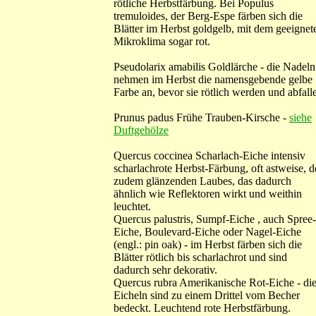
rötliche Herbstfärbung. Bei Populus
tremuloides, der Berg-Espe färben sich die
Blätter im Herbst goldgelb, mit dem geeignet
Mikroklima sogar rot.
Pseudolarix amabilis Goldlärche - die Nadeln
nehmen im Herbst die namensgebende gelbe
Farbe an, bevor sie rötlich werden und abfall
Prunus padus Frühe Trauben-Kirsche -
siehe
Duftgehölze
Quercus coccinea Scharlach-Eiche intensiv
scharlachrote Herbst-Färbung, oft astweise, d
zudem glänzenden Laubes, das dadurch
ähnlich wie Reflektoren wirkt und weithin
leuchtet.
Quercus palustris, Sumpf-Eiche , auch Spree-
Eiche, Boulevard-Eiche oder Nagel-Eiche
(engl.: pin oak) - im Herbst färben sich die
Blätter rötlich bis scharlachrot und sind
dadurch sehr dekorativ.
Quercus rubra Amerikanische Rot-Eiche - di
Eicheln sind zu einem Drittel vom Becher
bedeckt. Leuchtend rote Herbstfärbung.