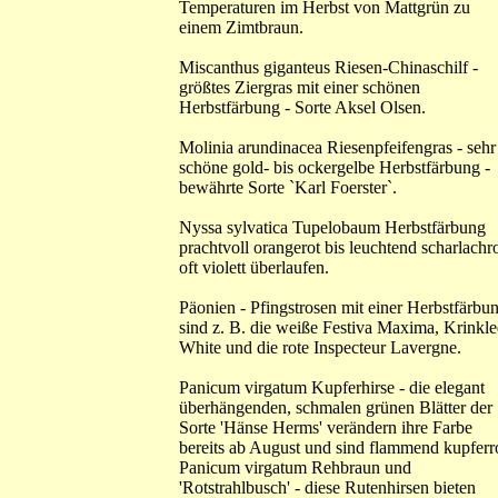
Temperaturen im Herbst von Mattgrün zu
einem Zimtbraun.
Miscanthus giganteus Riesen-Chinaschilf -
größtes Ziergras mit einer schönen
Herbstfärbung - Sorte Aksel Olsen.
Molinia arundinacea Riesenpfeifengras - sehr
schöne gold- bis ockergelbe Herbstfärbung -
bewährte Sorte `Karl Foerster`.
Nyssa sylvatica Tupelobaum Herbstfärbung
prachtvoll orangerot bis leuchtend scharlachro
oft violett überlaufen.
Päonien - Pfingstrosen mit einer Herbstfärbu
sind z. B. die weiße Festiva Maxima, Krinkl
White und die rote Inspecteur Lavergne.
Panicum virgatum Kupferhirse - die elegant
überhängenden, schmalen grünen Blätter der
Sorte 'Hänse Herms' verändern ihre Farbe
bereits ab August und sind flammend kupferro
Panicum virgatum Rehbraun und
'Rotstrahlbusch' - diese Rutenhirsen bieten