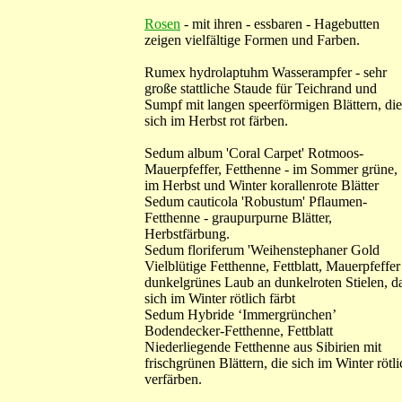
Rosen
- mit ihren - essbaren - Hagebutten
zeigen vielfältige Formen und Farben.
Rumex hydrolaptuhm Wasserampfer - sehr
große stattliche Staude für Teichrand und
Sumpf mit langen speerförmigen Blättern, die
sich im Herbst rot färben.
Sedum album 'Coral Carpet' Rotmoos-
Mauerpfeffer, Fetthenne - im Sommer grüne,
im Herbst und Winter korallenrote Blätter
Sedum cauticola 'Robustum' Pflaumen-
Fetthenne - graupurpurne Blätter,
Herbstfärbung.
Sedum floriferum 'Weihenstephaner Gold
Vielblütige Fetthenne, Fettblatt, Mauerpfeffer
dunkelgrünes Laub an dunkelroten Stielen, d
sich im Winter rötlich färbt
Sedum Hybride ‘Immergrünchen’
Bodendecker-Fetthenne, Fettblatt
Niederliegende Fetthenne aus Sibirien mit
frischgrünen Blättern, die sich im Winter rötli
verfärben.