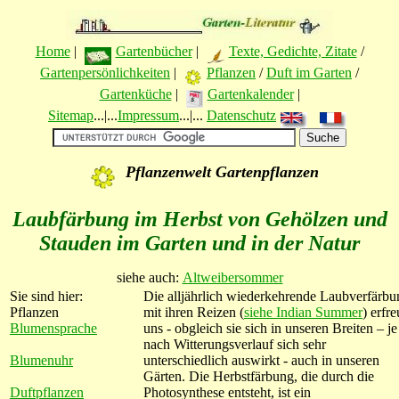
Home
|
Gartenbücher
|
Texte, Gedichte, Zitate
/
Gartenpersönlichkeiten
|
Pflanzen
/
Duft im Garten
/
Gartenküche
|
Gartenkalender
|
Sitemap
...|...
Impressum
...|...
Datenschutz
Pflanzenwelt Gartenpflanzen
Laubfärbung im Herbst von Gehölzen und
Stauden im Garten und in der Natur
siehe auch:
Altweibersommer
Sie sind hier:
Die alljährlich wiederkehrende Laubverfärbu
Pflanzen
mit ihren Reizen (
siehe Indian Summer
) erfre
Blumensprache
uns - obgleich sie sich in unseren Breiten – je
nach Witterungsverlauf sich sehr
Blumenuhr
unterschiedlich auswirkt - auch in unseren
Gärten. Die Herbstfärbung, die durch die
Duftpflanzen
Photosynthese entsteht, ist ein