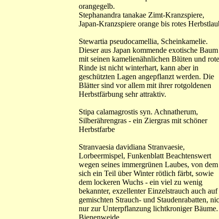
orangegelb.
Stephanandra tanakae Zimt-Kranzspiere,
Japan-Kranzspiere orange bis rotes Herbstlau
Stewartia pseudocamellia, Scheinkamelie.
Dieser aus Japan kommende exotische Baum
mit seinen kamelienähnlichen Blüten und rote
Rinde ist nicht winterhart, kann aber in
geschützten Lagen angepflanzt werden. Die
Blätter sind vor allem mit ihrer rotgoldenen
Herbstfärbung sehr attraktiv.
Stipa calamagrostis syn. Achnatherum,
Silberährengras - ein Ziergras mit schöner
Herbstfarbe
Stranvaesia davidiana Stranvaesie,
Lorbeermispel, Funkenblatt Beachtenswert
wegen seines immergrünen Laubes, von dem
sich ein Teil über Winter rötlich färbt, sowie
dem lockeren Wuchs - ein viel zu wenig
bekannter, exzellenter Einzelstrauch auch auf
gemischten Strauch- und Staudenrabatten, nic
nur zur Unterpflanzung lichtkroniger Bäume.
Bienenweide