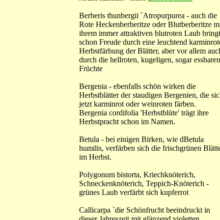
Berberis thunbergii `Atropurpurea - auch die
Rote Heckenberberitze oder Blutberberitze m
ihrem immer attraktiven blutroten Laub bring
schon Freude durch eine leuchtend karminrot
Herbstfärbung der Blätter, aber vor allem auc
durch die hellroten, kugeligen, sogar essbare
Früchte
Bergenia - ebenfalls schön wirken die
Herbstblätter der staudigen Bergenien, die si
jetzt karminrot oder weinroten färben.
Bergenia cordifolia 'Herbstblüte' trägt ihre
Herbstpracht schon im Namen.
Betula - bei einigen Birken, wie dBetula
humilis, verfärben sich die frischgrünen Blätt
im Herbst.
Polygonum bistorta, Kriechknöterich,
Schneckenknöterich, Teppich-Knöterich -
grünes Laub verfärbt sich kupferrot
Callicarpa `die Schönfrucht beeindruckt in
dieser Jahreszeit mit glänzend violetten