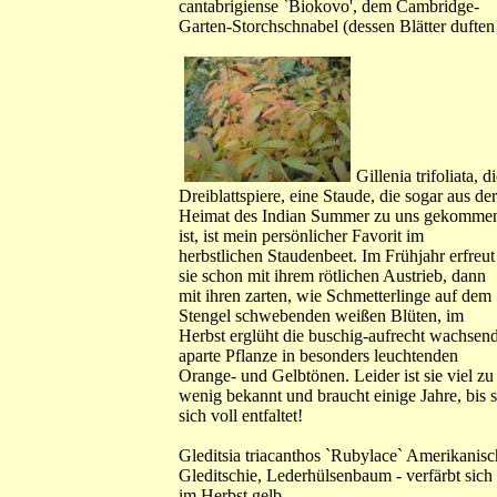
cantabrigiense `Biokovo', dem Cambridge-
Garten-Storchschnabel (dessen Blätter duften!
Gillenia trifoliata, d
Dreiblattspiere, eine Staude, die sogar aus der
Heimat des Indian Summer zu uns gekomme
ist, ist mein persönlicher Favorit im
herbstlichen Staudenbeet. Im Frühjahr erfreut
sie schon mit ihrem rötlichen Austrieb, dann
mit ihren zarten, wie Schmetterlinge auf dem
Stengel schwebenden weißen Blüten, im
Herbst erglüht die buschig-aufrecht wachsen
aparte Pflanze in besonders leuchtenden
Orange- und Gelbtönen. Leider ist sie viel zu
wenig bekannt und braucht einige Jahre, bis s
sich voll entfaltet!
Gleditsia triacanthos `Rubylace` Amerikanisc
Gleditschie, Lederhülsenbaum - verfärbt sich
im Herbst gelb