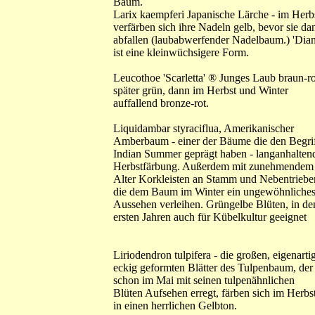
Baum.
Larix kaempferi Japanische Lärche - im Herb
verfärben sich ihre Nadeln gelb, bevor sie da
abfallen (laubabwerfender Nadelbaum.) 'Dian
ist eine kleinwüchsigere Form.
Leucothoe 'Scarletta' ® Junges Laub braun-ro
später grün, dann im Herbst und Winter
auffallend bronze-rot.
Liquidambar styraciflua, Amerikanischer
Amberbaum - einer der Bäume die den Begri
Indian Summer geprägt haben - langanhalten
Herbstfärbung. Außerdem mit zunehmendem
Alter Korkleisten an Stamm und Nebentriebe
die dem Baum im Winter ein ungewöhnliche
Aussehen verleihen. Grüngelbe Blüten, in de
ersten Jahren auch für Kübelkultur geeignet
Liriodendron tulpifera - die großen, eigenarti
eckig geformten Blätter des Tulpenbaum, der
schon im Mai mit seinen tulpenähnlichen
Blüten Aufsehen erregt, färben sich im Herbs
in einen herrlichen Gelbton.