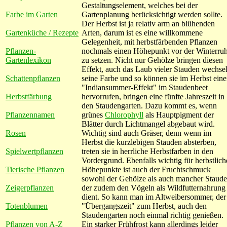
Gestaltungselement, welches bei der
Farbe im Garten
Gartenplanung berücksichtigt werden sollte.
Der Herbst ist ja relativ arm an blühenden
Gartenküche / Rezepte
Arten, darum ist es eine willkommene
Gelegenheit, mit herbstfärbenden Pflanzen
Pflanzen-
nochmals einen Höhepunkt vor der Winterru
Gartenlexikon
zu setzen. Nicht nur Gehölze bringen diesen
Effekt, auch das Laub vieler Stauden wechsel
Schattenpflanzen
seine Farbe und so können sie im Herbst ein
"Indiansummer-Effekt" im Staudenbeet
Herbstfärbung
hervorrufen, bringen eine fünfte Jahreszeit in
den Staudengarten. Dazu kommt es, wenn
Pflanzennamen
grünes
Chlorophyll
als Hauptpigment der
Blätter durch Lichtmangel abgebaut wird.
Rosen
Wichtig sind auch Gräser, denn wenn im
Herbst die kurzlebigen Stauden absterben,
Spielwertpflanzen
treten sie in herrliche Herbstfarben in den
Vordergrund. Ebenfalls wichtig für herbstlich
Tierische Pflanzen
Höhepunkte ist auch der Fruchtschmuck
sowohl der Gehölze als auch mancher Staude
Zeigerpflanzen
der zudem den Vögeln als Wildfutternahrung
dient. So kann man im Altweibersommer, der
Totenblumen
"Übergangszeit" zum Herbst, auch den
Staudengarten noch einmal richtig genießen.
Pflanzen von A-Z
Ein starker Frühfrost kann allerdings leider