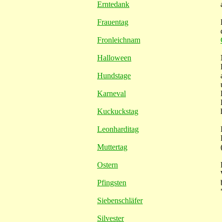
Erntedank
Frauentag
Fronleichnam
Halloween
Hundstage
Karneval
Kuckuckstag
Leonharditag
Muttertag
Ostern
Pfingsten
Siebenschläfer
Silvester