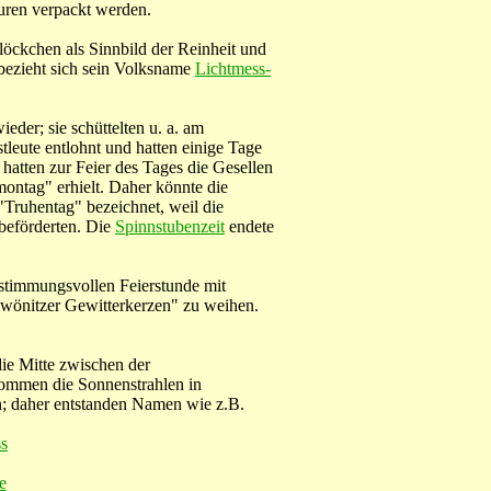
uren verpackt werden.
löckchen als Sinnbild der Reinheit und
 bezieht sich sein Volksname
Lichtmess-
der; sie schüttelten u. a. am
eute entlohnt und hatten einige Tage
hatten zur Feier des Tages die Gesellen
ontag" erhielt. Daher könnte die
Truhentag" bezeichnet, weil die
 beförderten. Die
Spinnstubenzeit
endete
 stimmungsvollen Feierstunde mit
wönitzer Gewitterkerzen" zu weihen.
die Mitte zwischen der
ommen die Sonnenstrahlen in
; daher entstanden Namen wie z.B.
ss
e