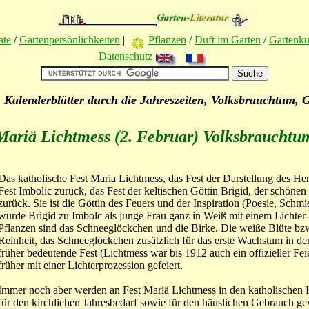
ate
/
Gartenpersönlichkeiten
|
Pflanzen
/
Duft im Garten
/
Gartenk
Datenschutz
 Kalenderblätter durch die Jahreszeiten, Volksbrauchtum, 
Mariä Lichtmess (2. Februar) Volksbrauchtu
Das katholische Fest Maria Lichtmess, das Fest der Darstellung des Her
Fest Imbolic zurück, das Fest der keltischen Göttin Brigid, der schönen
zurück. Sie ist die Göttin des Feuers und der Inspiration (Poesie, Schm
wurde Brigid zu Imbolc als junge Frau ganz in Weiß mit einem Lichter
Pflanzen sind das Schneeglöckchen und die Birke. Die weiße Blüte bzw
Reinheit, das Schneeglöckchen zusätzlich für das erste Wachstum in de
früher bedeutende Fest (Lichtmess war bis 1912 auch ein offizieller Fei
früher mit einer Lichterprozession gefeiert.
Immer noch aber werden an Fest Mariä Lichtmess in den katholischen
für den kirchlichen Jahresbedarf sowie für den häuslichen Gebrauch gewe