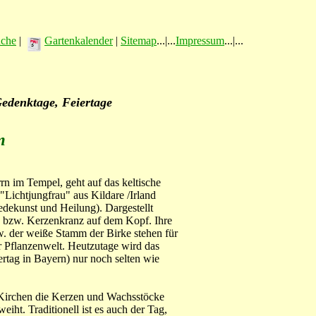
üche
|
Gartenkalender
|
Sitemap
...|...
Impressum
...|...
Gedenktage, Feiertage
m
rn im Tempel, geht auf das keltische
 "Lichtjungfrau" aus Kildare /Irland
iedekunst und Heilung). Dargestellt
- bzw. Kerzenkranz auf dem Kopf. Ihre
. der weiße Stamm der Birke stehen für
r Pflanzenwelt. Heutzutage wird das
ertag in Bayern) nur noch selten wie
 Kirchen die Kerzen und Wachsstöcke
iht. Traditionell ist es auch der Tag,