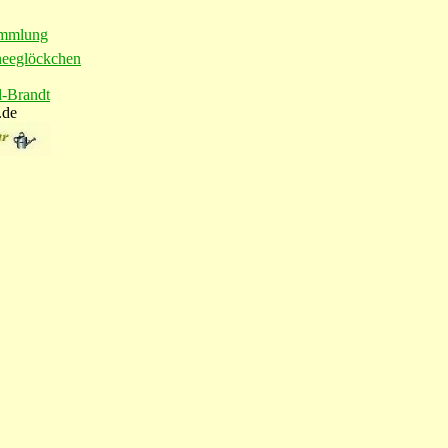
ammlung
eeglöckchen
l-Brandt
.de