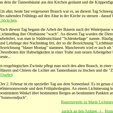
an dem die Tannenbäume aus den Kirchen geräumt und die Krippenfig
Ein alter, heute fast vergessener Brauch war es, an diesem Tag Schneeg
des nahenden Frühlings auf den Altar in der Kirche zu streuen - darauf
Glöckchen
.
Nach diesem Tag begann die Arbeit der Bauern nach der Winterpause wie
Lichtmeßtag ihre Obstbäume "wach". An diesem Tag wurden die Dienstl
arbeitsfrei, was man in Süddeutschland "Schlenkeltage" nannte. Häufig 
und Lehrlinge den Nachmittag frei, der so die Bezeichnung "Lichtblaum
Bezeichnung "blauer Montag" stammen. Mancherorts wird er auch als "
Dienstboten ihre Habseligkeiten in einer Truhe zum neuen Arbeitgeber
heute...
In erzgebirgischen Zwönitz pflegt man noch den alten Brauch, in einer
Bläsern und Chören die Lichter am Tannenbaum zu löschen und die "Z
(
Quelle
)
Der 2. Februar ist ein spezieller Tag aus dem Sonnenlauf. Es ist genau 
Wintersonnwende und dem Frühjahrsbeginn. An einem Lichtmesstag k
bestimmtem Winkel über bestimmten Bergen an bestimmten Punkten an
"Sonnwendjoch".
Bauernregeln zu Mariä Lichtme
zurück an den Anfang
...|...
Hom