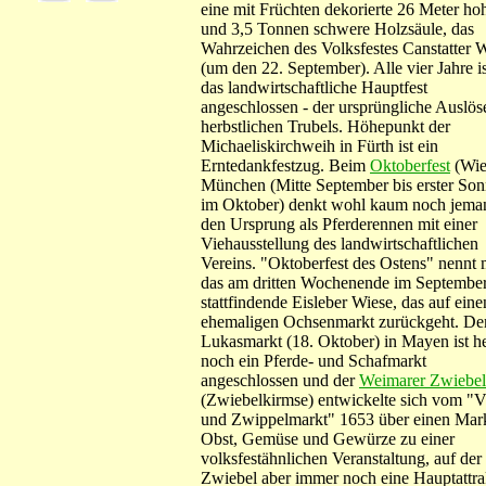
eine mit Früchten dekorierte 26 Meter ho
und 3,5 Tonnen schwere Holzsäule, das
Wahrzeichen des Volksfestes Canstatter 
(um den 22. September). Alle vier Jahre i
das landwirtschaftliche Hauptfest
angeschlossen - der ursprüngliche Auslös
herbstlichen Trubels. Höhepunkt der
Michaeliskirchweih in Fürth ist ein
Erntedankfestzug. Beim
Oktoberfest
(Wie
München (Mitte September bis erster Son
im Oktober) denkt wohl kaum noch jema
den Ursprung als Pferderennen mit einer
Viehausstellung des landwirtschaftlichen
Vereins. "Oktoberfest des Ostens" nennt
das am dritten Wochenende im Septembe
stattfindende Eisleber Wiese, das auf eine
ehemaligen Ochsenmarkt zurückgeht. D
Lukasmarkt (18. Oktober) in Mayen ist h
noch ein Pferde- und Schafmarkt
angeschlossen und der
Weimarer Zwiebel
(Zwiebelkirmse) entwickelte sich vom "V
und Zwippelmarkt" 1653 über einen Mark
Obst, Gemüse und Gewürze zu einer
volksfestähnlichen Veranstaltung, auf der
Zwiebel aber immer noch eine Hauptattra