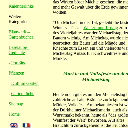
das Wirken böser Mächte gesehen, die m
Kalenderlinks
und mehr Gewalt über die Erde gewinne
wollten.
Weitere
Kategorien:
"Um Michaeli in der Tat, gedeiht die best
Wintersaat" - als
Wetter- und Lostag
zum 
Blattwerk –
des Vierteljahres war der Michaelistag de
Gartenbücher
Bauern wichtig. Am Micheltag wurde nic
gearbeitet; der Bauer lud die Mägde und
Leselaube -
Knechte zum Essen ein und vielerorts wa
Gedichte
Michelstag Anlass für Kirchweihfeste un
Märkte.
-
Porträts
Märkte und Volksfeste um de
Pflanzen
Michaelistag
-
Duft im Garten
-
Gartenküche
Heute noch gibt es um den Michaelistag
zahlreiche auf alte Bräuche zurückgehen
Sitemap
Märkte, Volksfest. Am bekanntesten ist w
der Dürkheimer Michaelismarkt, auch als
Home
Wurstmarkt bekannt, heute als "das größt
Weinfest der Welt" beworben. Auf altes
Brauchtum zurückgehend ist die Fruchtsä