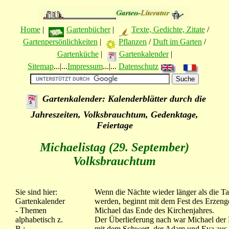
Home
|
Gartenbücher
|
Texte, Gedichte, Zitate
/
Gartenpersönlichkeiten
|
Pflanzen
/
Duft im Garten
/
Gartenküche
|
Gartenkalender
|
Sitemap
...|...
Impressum
...|...
Datenschutz
Gartenkalender: Kalenderblätter durch die
Jahreszeiten, Volksbrauchtum, Gedenktage,
Feiertage
Michaelistag (29. September)
Volksbrauchtum
Sie sind hier:
Wenn die Nächte wieder länger als die T
Gartenkalender
werden, beginnt mit dem Fest des Erzeng
- Themen
Michael das Ende des Kirchenjahres.
alphabetisch z.
Der Überlieferung nach war Michael der
B.:
mit dem Schwert, der Adam und Eva aus