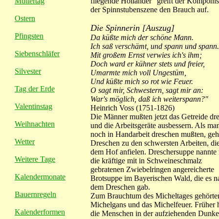
Muttertag
fliegende Holländer" greift der Komponis
der Spinnstubenszene den Brauch auf.
Ostern
Die Spinnerin [Auszug]
Pfingsten
Da küßte mich der schöne Mann.
Ich saß verschämt, und spann und spann.
Siebenschläfer
Mit großem Ernst verwies ich's ihm;
Doch ward er kühner stets und freier,
Silvester
Umarmte mich voll Ungestüm,
Und küßte mich so rot wie Feuer.
Tag der Erde
O sagt mir, Schwestern, sagt mir an:
War's möglich, daß ich weiterspann?"
Valentinstag
Heinrich Voss (1751-1826)
Die Männer mußten jetzt das Getreide dr
Weihnachten
und die Arbeitsgeräte ausbessern. Als ma
noch in Handarbeit dreschen mußten, geh
Wetter
Dreschen zu den schwersten Arbeiten, die
dem Hof anfielen. Dreschersuppe nannte
Weitere Tage
die kräftige mit in Schweineschmalz
gebratenen Zwiebelringen angereicherte
Kalendermonate
Brotsuppe im Bayerischen Wald, die es n
dem Dreschen gab.
Bauernregeln
Zum Brauchtum des Micheltages gehörte
Michelgans und das Michelfeuer. Früher
Kalenderformen
die Menschen in der aufziehenden Dunke