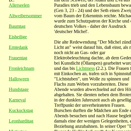
Allerseelen
Paradies trieb und den Lebensbaum bewa
(Gen 3, 23 - 24) und der Seth einen Zwei
Altweibersommer
vom Baum der Erkenntnis reichte. Micha
wurde zum Schutzpatron der Kirche und 
Baumtag
deutschen Volkes - daher der Ausdruck
'deutscher Michel'.
Eisheilige
Die alte Redewendung "Der Michel zünd
Erntedank
Licht an" weist darauf hin, daß einst, als
noch nicht an Gas- oder gar
Frauentag
Elektrobeleuchtung dachte, ab dem Gede
bei Kunstlicht (Öllampen) gearbeitet wur
Fronleichnam
und das bis
Lichtmess
(2.2.). Die Frauen 
mit Einkochen an, trafen sich in Spinnstu
Halloween
"Lichtstuben", um Wolle zu spinnen und
Flachs zum Weben vorzubereiten. Diese
Hundstage
Abende wurden abwechselnd auf den Hö
abgehalten. Sie dienten neben dem Brote
Karneval
in der dunklen Jahreszeit auch als gesellig
Treffpunkt der unverheirateten Frauen.
Kuckuckstag
Burschen durften die Mädchen am Ende 
Abends besuchen und nach Hause begleit
Leonharditag
damals eine der wenigen Gelegenheiten, 
Beziehung anzubahnen. In seiner Oper "