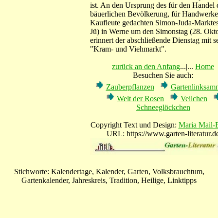
ist. An den Ursprung des für den Handel 
bäuerlichen Bevölkerung, für Handwerke
Kaufleute gedachten Simon-Juda-Markte
Jü) in Werne um den Simonstag (28. Okt
erinnert der abschließende Dienstag mit 
"Kram- und Viehmarkt".
zurück an den Anfang
...|...
Home
Besuchen Sie auch:
Zauberpflanzen
Gartenlinksam
Welt der Rosen
Veilchen
Schneeglöckchen
Copyright Text und Design:
Maria Mail-
URL: https://www.garten-literatur.d
Stichworte: Kalendertage, Kalender, Garten, Volksbrauchtum,
Gartenkalender, Jahreskreis, Tradition, Heilige, Linktipps