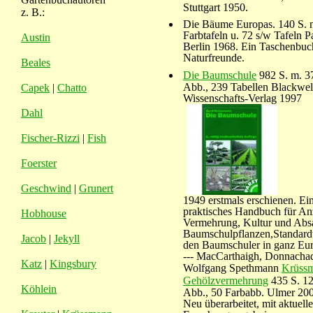
Stuttgart 1950.
z. B.:
Die Bäume Europas. 140 S. 
Farbtafeln u. 72 s/w Tafeln P
Austin
Berlin 1968. Ein Taschenbuc
Naturfreunde.
Beales
Die Baumschule
982 S. m. 3
Abb., 239 Tabellen Blackwel
Capek
|
Chatto
Wissenschafts-Verlag 1997
Dahl
Fischer-Rizzi
|
Fish
Foerster
Geschwind
|
Grunert
1949 erstmals erschienen. Ei
praktisches Handbuch für An
Hobhouse
Vermehrung, Kultur und Absa
Baumschulpflanzen,Standard
Jacob
|
Jekyll
den Baumschuler in ganz Eu
--- MacCarthaigh, Donnachad
Katz
|
Kingsbury
Wolfgang Spethmann
Krüss
Gehölzvermehrung
435 S. 1
Köhlein
Abb., 50 Farbabb. Ulmer 20
Neu überarbeitet, mit aktuell