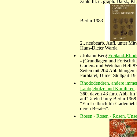
zahlr. Ill. u. graph. Darst., Kt
Berlin 1983
2., neubearb. Aufl. unter Mit
Hans-Dieter Warda
/ Johann Berg
Freiland-Rho
- (Grundlagen und Fortschritt
Garten- und Weinbau Heft 8
Seiten mit 204 Abbildungen 
Farbtafel, Ulmer Stuttgart 19
Rhododendren, andere imme
Laubgehölze und Koniferen
.
360, davon 43 farb. Abb. im 
auf Tafeln Parey Berlin 1968
"Ein Leitbuch für Gartenlieb
deren Berater".
Rosen - Rosen - Rosen. Unse