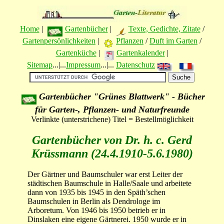
Home
|
Gartenbücher
|
Texte, Gedichte, Zitate
/
Gartenpersönlichkeiten
|
Pflanzen
/
Duft im Garten
/
Gartenküche
|
Gartenkalender
|
Sitemap
...|...
Impressum
...|...
Datenschutz
Gartenbücher "Grünes Blattwerk" - Bücher
für Garten-, Pflanzen- und Naturfreunde
Verlinkte (unterstrichene) Titel = Bestellmöglichkeit
Gartenbücher von Dr. h. c. Gerd
Krüssmann (24.4.1910-5.6.1980)
Der Gärtner und Baumschuler war erst Leiter der
städtischen Baumschule in Halle/Saale und arbeitete
dann von 1935 bis 1945 in den Späth’schen
Baumschulen in Berlin als Dendrologe im
Arboretum. Von 1946 bis 1950 betrieb er in
Dinslaken eine eigene Gärtnerei. 1950 wurde er in