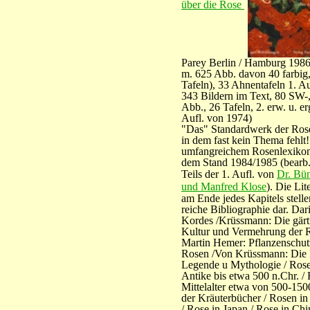
über die Rose
Parey Berlin / Hamburg 1986
m. 625 Abb. davon 40 farbig
Tafeln), 33 Ahnentafeln 1. A
343 Bildern im Text, 80 SW-,
Abb., 26 Tafeln, 2. erw. u. e
Aufl. von 1974)
"Das" Standardwerk der Rosen
in dem fast kein Thema fehlt!
umfangreichem Rosenlexiko
dem Stand 1984/1985 (bearb.
Teils der 1. Aufl. von
Dr. Bü
und Manfred Klose
). Die Lit
am Ende jedes Kapitels stelle
reiche Bibliographie dar. Dar
Kordes /Krüssmann: Die gärt
Kultur und Vermehrung der R
Martin Hemer: Pflanzenschut
Rosen /Von Krüssmann: Die 
Legende u Mythologie / Rose
Antike bis etwa 500 n.Chr. /
Mittelalter etwa von 500-150
der Kräuterbücher / Rosen in
/ Rose in Japan / Rose in Chi