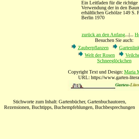
Ein Leitfaden für die richtige
Verwendung der in den Bau
erhältlichen Gehölze 149 S. 
Berlin 1970
zurück an den Anfang
...|...
H
Besuchen Sie auch:
Zauberpflanzen
Gartenli
Welt der Rosen
Veilch
Schneeglöckchen
Copyright Text und Design:
Maria 
URL: https://www.garten-litera
Stichworte zum Inhalt: Gartenbücher, Gartenbuchautoren,
Rezensionen, Buchtipps, Buchempfehlungen, Buchbesprechungen