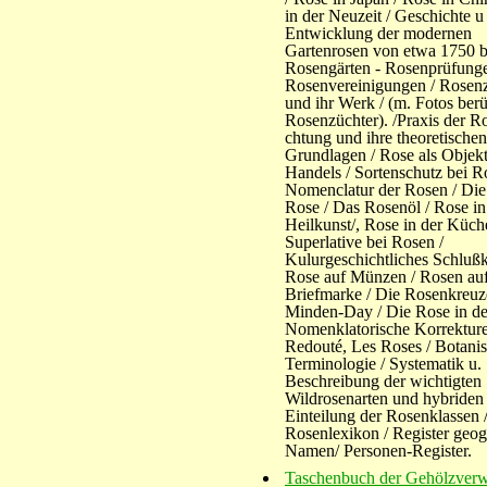
in der Neuzeit / Geschichte u
Entwicklung der modernen
Gartenrosen von etwa 1750 bi
Rosengärten - Rosenprüfunge
Rosenvereinigungen / Rosen
und ihr Werk / (m. Fotos ber
Rosenzüchter). /Praxis der R
chtung und ihre theoretischen
Grundlagen / Rose als Objekt
Handels / Sortenschutz bei R
Nomenclatur der Rosen / Die
Rose / Das Rosenöl / Rose in
Heilkunst/, Rose in der Küch
Superlative bei Rosen /
Kulurgeschichtliches Schlußka
Rose auf Münzen / Rosen auf
Briefmarke / Die Rosenkreuz
Minden-Day / Die Rose in de
Nomenklatorische Korrektur
Redouté, Les Roses / Botani
Terminologie / Systematik u.
Beschreibung der wichtigten
Wildrosenarten und hybriden 
Einteilung der Rosenklassen 
Rosenlexikon / Register geog
Namen/ Personen-Register.
Taschenbuch der Gehölzver