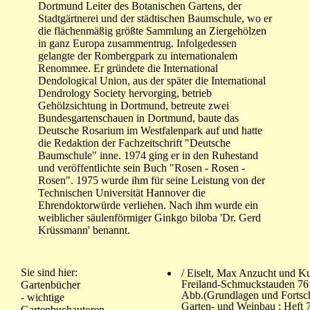
Dortmund Leiter des Botanischen Gartens, der
Stadtgärtnerei und der städtischen Baumschule, wo er
die flächenmäßig größte Sammlung an Ziergehölzen
in ganz Europa zusammentrug. Infolgedessen
gelangte der Rombergpark zu internationalem
Renommee. Er gründete die International
Dendological Union, aus der später die International
Dendrology Society hervorging, betrieb
Gehölzsichtung in Dortmund, betreute zwei
Bundesgartenschauen in Dortmund, baute das
Deutsche Rosarium im Westfalenpark auf und hatte
die Redaktion der Fachzeitschrift "Deutsche
Baumschule" inne. 1974 ging er in den Ruhestand
und veröffentlichte sein Buch "Rosen - Rosen -
Rosen". 1975 wurde ihm für seine Leistung von der
Technischen Universität Hannover die
Ehrendoktorwürde verliehen. Nach ihm wurde ein
weiblicher säulenförmiger Ginkgo biloba 'Dr. Gerd
Krüssmann' benannt.
Sie sind hier:
/ Eiselt, Max Anzucht und Ku
Freiland-Schmuckstauden 76 
Gartenbücher
Abb.(Grundlagen und Fortsch
- wichtige
Garten- und Weinbau ; Heft 
Gartenbuchautoren