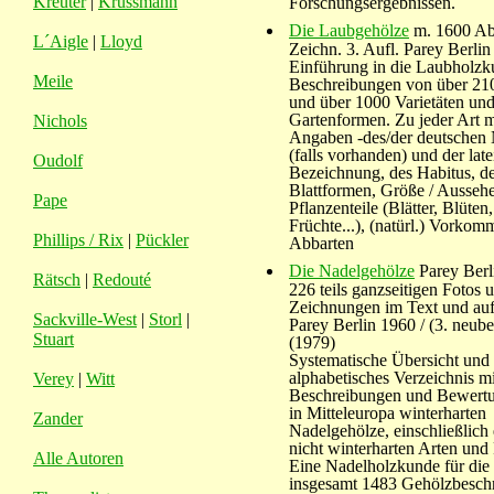
Kreuter
|
Krüssmann
Forschungsergebnissen.
Die Laubgehölze
m. 1600 Ab
L´Aigle
|
Lloyd
Zeichn. 3. Aufl. Parey Berli
Einführung in die Laubholz
Meile
Beschreibungen von über 21
und über 1000 Varietäten un
Gartenformen. Zu jeder Art m
Nichols
Angaben -des/der deutschen
(falls vorhanden) und der lat
Oudolf
Bezeichnung, des Habitus, d
Blattformen, Größe / Aussehe
Pape
Pflanzenteile (Blätter, Blüten,
Früchte...), (natürl.) Vorkom
Phillips / Rix
|
Pückler
Abbarten
Die Nadelgehölze
Parey Berl
Rätsch
|
Redouté
226 teils ganzseitigen Fotos 
Zeichnungen im Text und auf
Sackville-West
|
Storl
|
Parey Berlin 1960 / (3. neube
Stuart
(1979)
Systematische Übersicht und
alphabetisches Verzeichnis mi
Verey
|
Witt
Beschreibungen und Bewertu
in Mitteleuropa winterharten
Zander
Nadelgehölze, einschließlich 
nicht winterharten Arten und
Alle Autoren
Eine Nadelholzkunde für die 
insgesamt 1483 Gehölzbesch