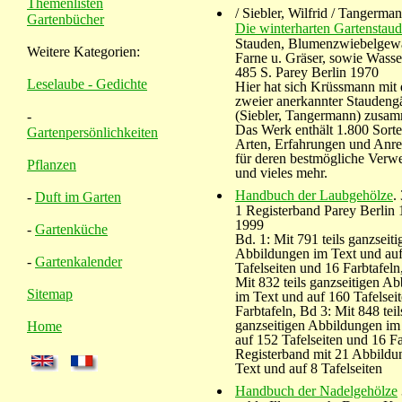
Themenlisten
/ Siebler, Wilfrid / Tangerman
Gartenbücher
Die winterharten Gartenstau
Stauden, Blumenzwiebelgew
Weitere Kategorien:
Farne u. Gräser, sowie Wasse
485 S. Parey Berlin 1970
Leselaube - Gedichte
Hier hat sich Krüssmann mit
zweier anerkannter Staudengä
(Siebler, Tangermann) zusa
-
Das Werk enthält 1.800 Sort
Gartenpersönlichkeiten
Arten, Erfahrungen und Anr
für deren bestmögliche Ver
Pflanzen
und vieles mehr.
Handbuch der Laubgehölze
.
-
Duft im Garten
1 Registerband Parey Berlin 
1999
-
Gartenküche
Bd. 1: Mit 791 teils ganzseiti
Abbildungen im Text und au
-
Gartenkalender
Tafelseiten und 16 Farbtafeln
Mit 832 teils ganzseitigen A
Sitemap
im Text und auf 160 Tafelsei
Farbtafeln, Bd 3: Mit 848 teil
ganzseitigen Abbildungen im
Home
auf 152 Tafelseiten und 16 Fa
Registerband mit 21 Abbildu
Text und auf 8 Tafelseiten
Handbuch der Nadelgehölze