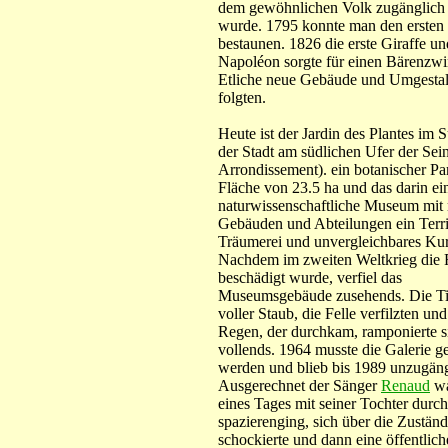
dem gewöhnlichen Volk zugänglich
wurde. 1795 konnte man den ersten 
bestaunen. 1826 die erste Giraffe un
Napoléon sorgte für einen Bärenzwi
Etliche neue Gebäude und Umgesta
folgten.
Heute ist der Jardin des Plantes im 
der Stadt am südlichen Ufer der Sein
Arrondissement). ein botanischer Par
Fläche von 23.5 ha und das darin ei
naturwissenschaftliche Museum mit
Gebäuden und Abteilungen ein Terri
Träumerei und unvergleichbares Ku
Nachdem im zweiten Weltkrieg die 
beschädigt wurde, verfiel das
Museumsgebäude zusehends. Die Ti
voller Staub, die Felle verfilzten und
Regen, der durchkam, ramponierte s
vollends. 1964 musste die Galerie g
werden und blieb bis 1989 unzugäng
Ausgerechnet der Sänger
Renaud
wa
eines Tages mit seiner Tochter durc
spazierenging, sich über die Zustän
schockierte und dann eine öffentlich