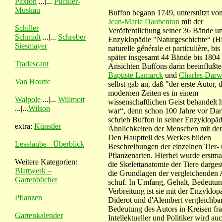
Paxton
...|...
Pückler-
Muskau
Buffon begann 1749, unterstützt vo
Jean-Marie Daubenton
mit der
Schiller
Veröffentlichung seiner 36 Bände 
Schmidt
...|...
Schreber
Enzyklopädie "Naturgeschichte“ (Hi
Siesmayer
naturelle générale et particulière, bi
später insgesamt 44 Bände bis 1804 
Tradescant
Ansichten Buffons darin beeinflußt
Baptiste Lamarck
und
Charles Darw
Van Houtte
selbst gab an, daß "der erste Autor, 
modernen Zeiten es in einem
Walpole
...|...
Willmott
wissenschaftlichen Geist behandelt 
...|...
Wilson
war“, denn schon 100 Jahre vor Da
schrieb Buffon in seiner Enzyklopäd
extra:
Künstler
Ähnlichkeiten der Menschen mit den
Den Hauptteil des Werkes bilden
Leselaube - Überblick
Beschreibungen der einzelnen Tier-
Pflanzenarten. Hierbei wurde erstma
Weitere Kategorien:
die Skelettanatomie der Tiere dargest
Blattwerk –
die Grundlagen der vergleichenden
Gartenbücher
schuf. In Umfang, Gehalt, Bedeutu
Verbreitung ist sie mit der Enzyklop
Pflanzen
Diderot und d'Alembert vergleichbar
Bedeutung des Autors in Kreisen fr
Gartenkalender
Intellektueller und Politiker wird au