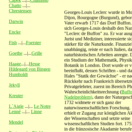
Capek
...|...
Chamisso
Chatto
...|...
Chrestensen
Georges-Louis Leclerc wurde in Mo
Dijon, Bourgogne (Burgund), gebor
Darwin
Vater erwarb 1717 das Dorf Buffon.
sich Georges-Louis deshalb den N
Encke
"Leclerc de Buffon" zu. Er war ausg
Jurist und Mediziner, interessierte si
Fish
...|...
Foerster
stärker für die Naturkunde. Finanziel
unabhängig, reiste er nach Italien, d
Goethe
...|...
Grille
naturhistorischen Arbeiten anregte. 
ein Studium der Mathematik, Physi
Haage
...|...
Hesse
Botanik in London. Dort wurde er
Hildegard von Bingen
beeinflußt, dessen Schriften - und d
Humboldt
Hales "Statik der Gewächse" - er na
Rückkehr nach Frankreich übersetz
Jekyll
Privatgelehrter, zuerst im Bereich P
Wahrscheinlichkeitsrechnung (
Buffo
Kreuter
Nadelproblem)
, dann der Naturgesc
1732 widmete er sich ganz der
L`Aigle
...|...
Le Notre
naturwissenschaftlichen Forschung.
Lenné
...|...
Linne
erhielt er Zugang zur königlichen 
der Wissenschaften und setzte seine
Mendel
wissenschaftlichen Studien fort. 17
in die fränzosische Akadamie berufe