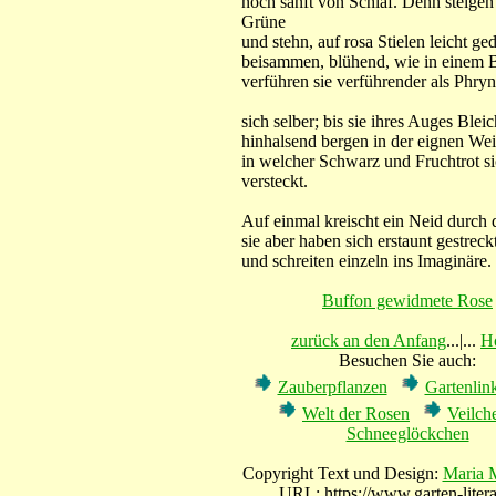
noch sanft von Schlaf. Denn steigen 
Grüne
und stehn, auf rosa Stielen leicht ged
beisammen, blühend, wie in einem B
verführen sie verführender als Phry
sich selber; bis sie ihres Auges Blei
hinhalsend bergen in der eignen Wei
in welcher Schwarz und Fruchtrot s
versteckt.
Auf einmal kreischt ein Neid durch d
sie aber haben sich erstaunt gestreck
und schreiten einzeln ins Imaginäre.
Buffon gewidmete Rose
zurück an den Anfang
...|...
H
Besuchen Sie auch:
Zauberpflanzen
Gartenli
Welt der Rosen
Veilch
Schneeglöckchen
Copyright Text und Design:
Maria 
URL: https://www.garten-litera