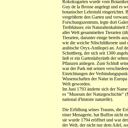
Rokokogarten wurde vom Botaniker
Guy de la Brosse angelegt und es w
botanischer Lehrstuhl eingerichtet. 
vergrößerte den Garten und verwande
Forschungszentrum, legte dort Galer
Treibhäuser, ein Naturalienkabinett f
aller Welt gesammelten Tierarten (üb
Tierarten, darunter einige bereits au
wie die weiche Nilschildkroete und 
arabische Oryx-Antilope) an. Auf d
Schuttberg, der sich seit 1300 angehä
ließ er ein Gartenlabyrinth der selte
Pflanzen anliegen. Zum Schluß sein
war der Park mit seinen verschieden
Einrichtungen der Verbindungspunkt
Wissenschaften der Natur in Europa 
Welt geworden.
Im Juni 1793 änderte sich der Name: 
es "Museum der Naturgeschichte" 
national d'histoire naturelle).
Die Erfüllung seines Traums, die Er
einer Menagerie, hat Buffon nicht me
sie wurde 1794 eröffnet und war der
der Welt, der nicht nur dem Adel, s