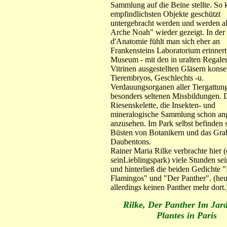
Sammlung auf die Beine stellte. So 
empfindlichsten Objekte geschützt
untergebracht werden und werden al
Arche Noah" wieder gezeigt. In der 
d'Anatomie fühlt man sich eher an
Frankensteins Laboratorium erinnert 
Museum - mit den in uralten Regale
Vitrinen ausgestellten Gläsern konse
Tierembryos, Geschlechts -u.
Verdauungsorganen aller Tiergattun
besonders seltenen Missbildungen. D
Riesenskelette, die Insekten- und
mineralogische Sammlung schon a
anzusehen. Im Park selbst befinden s
Büsten von Botanikern und das Gra
Daubentons.
Rainer Maria Rilke verbrachte hier 
seinLieblingspark) viele Stunden sei
und hinterließ die beiden Gedichte 
Flamingos" und "Der Panther". (heut
allerdings keinen Panther mehr dort.
Rilke, Der Panther Im Jard
Plantes in Paris