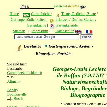
Home
|
Gartenbücher
|
Texte, Gedichte, Zitate
/
Gartenpersönlichkeiten
|
Pflanzen
/
Duft im Garten
/
Gartenküche
|
Gartenkalender
|
Sitemap
...|...
Impressum
...|...
Datenschutz
Leselaube
Gartenpersönlichkeiten -
Biografien, Porträts
Sie sind hier:
Georges-Louis Lecler
Leselaube -
Gartenpersönlichkeiten
de Buffon (7.9.1707-
z. B.:
Naturwissenschaftl
Altmann
Biologe, Begründer
Benary
Biogeographie
Bougainville
...|...
Busch
"Genie ist nichts weiter als G