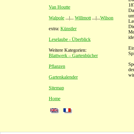
18
Van Houtte
Da
um
Walpole
...|...
Willmott
...|...
Wilson
La
Di
extra:
Künstler
Me
id
Leselaube - Überblick
Ei
Weitere Kategorien:
Spi
Blattwerk – Gartenbücher
Sp
Pflanzen
de
wi
Gartenkalender
Sitemap
Home