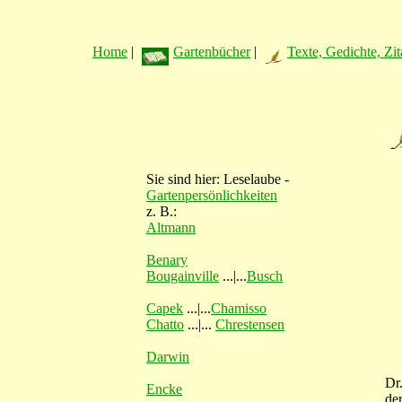
Home
|
Gartenbücher
|
Texte, Gedichte, Zit
Sie sind hier: Leselaube -
Gartenpersönlichkeiten
z. B.:
Altmann
Benary
Bougainville
...|...
Busch
Capek
...|...
Chamisso
Chatto
...|...
Chrestensen
Darwin
Dr
Encke
de