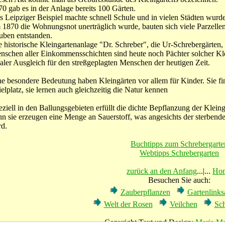
70 gab es in der Anlage bereits 100 Gärten.
s Leipziger Beispiel machte schnell Schule und in vielen Städten wurd
 1870 die Wohnungsnot unerträglich wurde, bauten sich viele Parzellen
uben entstanden.
e historische Kleingartenanlage "Dr. Schreber", die Ur-Schrebergärten,
nschen aller Einkommensschichten sind heute noch Pächter solcher Klei
ealer Ausgleich für den streßgeplagten Menschen der heutigen Zeit.
ne besondere Bedeutung haben Kleingärten vor allem für Kinder. Sie fin
elplatz, sie lernen auch gleichzeitig die Natur kennen
eziell in den Ballungsgebieten erfüllt die dichte Bepflanzung der Klei
nn sie erzeugen eine Menge an Sauerstoff, was angesichts der sterbend
rd.
Buchtipps zum Schrebergarte
Webtipps Schrebergarten
zurück an den Anfang
...|...
Ho
Besuchen Sie auch:
Zauberpflanzen
Gartenlink
Welt der Rosen
Veilchen
Sc
Copyright Text und Design:
Maria Ma