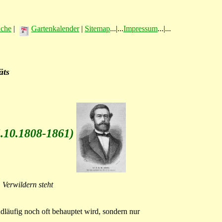
üche
|
Gartenkalender
|
Sitemap
...|...
Impressum
...|...
äts
5.10.1808-1861)
 Verwildern steht
dläufig noch oft behauptet wird, sondern nur