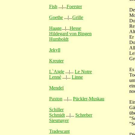
Fish
...|...
Foerster
De
Mo
Goethe
...|...
Grille
Do
Re
Haage
...|...
Hesse
Alt
Hildegard von Bingen
Er
Humboldt
Do
Al
Jekyll
Lei
Gr
Kreuter
Es
L`Aigle
...|...
Le Notre
To
Lenné
...|...
Linne
um
ei
Mendel
no
Paxton
...|...
Pückler-Muskau
Ei
Gä
Schiller
üb
Schmidt
...|...
Schreber
"S
Siesmayer
"S
Tradescant
Di