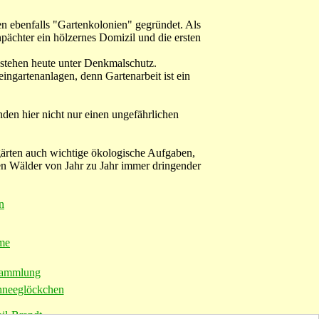
en ebenfalls "Gartenkolonien" gegründet. Als
pächter ein hölzernes Domizil und die ersten
 stehen heute unter Denkmalschutz.
ngartenanlagen, denn Gartenarbeit ist ein
den hier nicht nur einen ungefährlichen
ngärten auch wichtige ökologische Aufgaben,
en Wälder von Jahr zu Jahr immer dringender
n
me
sammlung
hneeglöckchen
il-Brandt