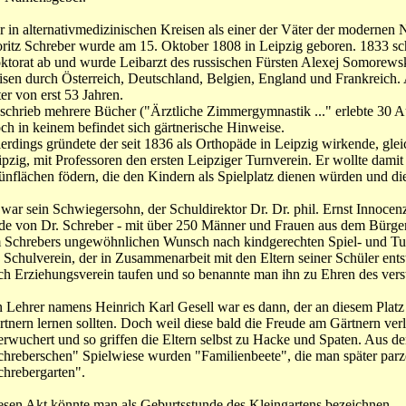
r in alternativmedizinischen Kreisen als einer der Väter der modernen 
ritz Schreber wurde am 15. Oktober 1808 in Leipzig geboren. 1833 sc
ktorat ab und wurde Leibarzt des russischen Fürsten Alexej Somorewski
isen durch Österreich, Deutschland, Belgien, England und Frankreich
er von erst 53 Jahren.
 schrieb mehrere Bücher ("Ärztliche Zimmergymnastik ..." erlebte 30 A
ch in keinem befindet sich gärtnerische Hinweise.
lerdings gründete der seit 1836 als Orthopäde in Leipzig wirkende, glei
pzig, mit Professoren den ersten Leipziger Turnverein. Er wollte damit i
ünflächen födern, die den Kindern als Spielplatz dienen würden und die
 war sein Schwiegersohn, der Schuldirektor Dr. Dr. phil. Ernst Innocen
de von Dr. Schreber - mit über 250 Männer und Frauen aus dem Bürgert
 Schrebers ungewöhnlichen Wunsch nach kindgerechten Spiel- und Tur
n Schulverein, der in Zusammenarbeit mit den Eltern seiner Schüler ents
ch Erziehungsverein taufen und so benannte man ihn zu Ehren des vers
n Lehrer namens Heinrich Karl Gesell war es dann, der an diesem Platz
rtnern lernen sollten. Doch weil diese bald die Freude am Gärtnern ver
erwuchert und so griffen die Eltern selbst zu Hacke und Spaten. Aus 
chreberschen" Spielwiese wurden "Familienbeete", die man später parzel
chrebergarten".
esen Akt könnte man als Geburtsstunde des Kleingartens bezeichnen.