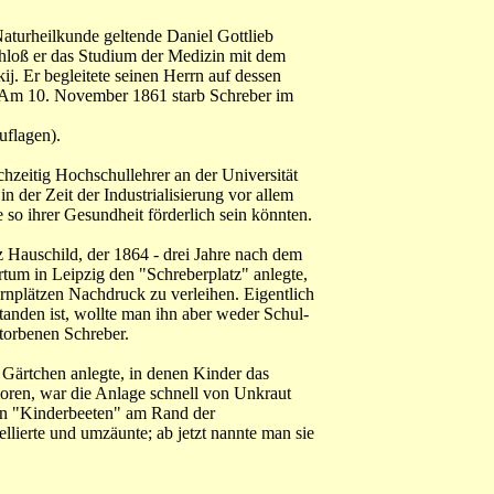
Naturheilkunde geltende Daniel Gottlieb
hloß er das Studium der Medizin mit dem
j. Er begleitete seinen Herrn auf dessen
. Am 10. November 1861 starb Schreber im
uflagen).
chzeitig Hochschullehrer an der Universität
n der Zeit der Industrialisierung vor allem
 so ihrer Gesundheit förderlich sein könnten.
z Hauschild, der 1864 - drei Jahre nach dem
um in Leipzig den "Schreberplatz" anlegte,
nplätzen Nachdruck zu verleihen. Eigentlich
tanden ist, wollte man ihn aber weder Schul-
torbenen Schreber.
 Gärtchen anlegte, in denen Kinder das
loren, war die Anlage schnell von Unkraut
den "Kinderbeeten" am Rand der
lierte und umzäunte; ab jetzt nannte man sie