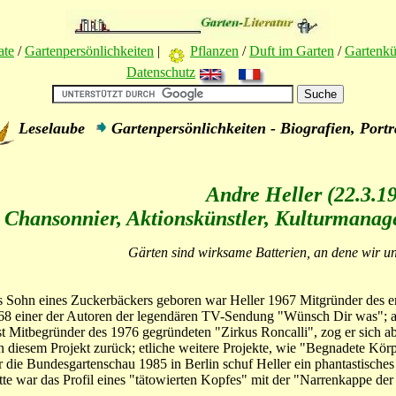
ate
/
Gartenpersönlichkeiten
|
Pflanzen
/
Duft im Garten
/
Gartenk
Datenschutz
Leselaube
Gartenpersönlichkeiten - Biografien, Portr
Andre Heller (22.3.1
Chansonnier, Aktionskünstler, Kulturmanage
Gärten sind wirksame Batterien, an dene wir u
s Sohn eines Zuckerbäckers geboren war Heller 1967 Mitgründer des e
68 einer der Autoren der legendären TV-Sendung "Wünsch Dir was"; an
st Mitbegründer des 1976 gegründeten "Zirkus Roncalli", zog er sich 
n diesem Projekt zurück; etliche weitere Projekte, wie "Begnadete Körpe
r die Bundesgartenschau 1985 in Berlin schuf Heller ein phantastische
tte war das Profil eines "tätowierten Kopfes" mit der "Narrenkappe der