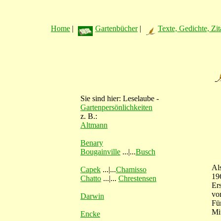
Home
|
Gartenbücher
|
Texte, Gedichte, Zit
Sie sind hier: Leselaube -
Gartenpersönlichkeiten
z. B.:
Altmann
Benary
Bougainville
...|...
Busch
Al
Capek
...|...
Chamisso
19
Chatto
...|...
Chrestensen
Er
vo
Darwin
Fü
Mi
Encke