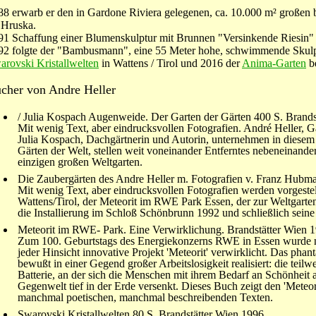
88 erwarb er den in Gardone Riviera gelegenen, ca. 10.000 m² großen
 Hruska.
91 Schaffung einer Blumenskulptur mit Brunnen "Versinkende Riesin"
92 folgte der "Bambusmann", eine 55 Meter hohe, schwimmende Skul
arovski Kristallwelten
in Wattens / Tirol und 2016 der
Anima-Garten
be
cher von Andre Heller
/ Julia Kospach Augenweide. Der Garten der Gärten 400 S. Brands
Mit wenig Text, aber eindrucksvollen Fotografien. André Heller, 
Julia Kospach, Dachgärtnerin und Autorin, unternehmen in diese
Gärten der Welt, stellen weit voneinander Entferntes nebeneinand
einzigen großen Weltgarten.
Die Zaubergärten des Andre Heller m. Fotografien v. Franz Hubma
Mit wenig Text, aber eindrucksvollen Fotografien werden vorgestell
Wattens/Tirol, der Meteorit im RWE Park Essen, der zur Weltgarte
die Installierung im Schloß Schönbrunn 1992 und schließlich seine
Meteorit im RWE- Park. Eine Verwirklichung. Brandstätter Wien 
Zum 100. Geburtstags des Energiekonzerns RWE in Essen wurde na
jeder Hinsicht innovative Projekt 'Meteorit' verwirklicht. Das pha
bewußt in einer Gegend großer Arbeitslosigkeit realisiert: die teilw
Batterie, an der sich die Menschen mit ihrem Bedarf an Schönheit
Gegenwelt tief in der Erde versenkt. Dieses Buch zeigt den 'Meteo
manchmal poetischen, manchmal beschreibenden Texten.
Swarovski Kristallwelten 80 S. Brandstätter Wien 1996