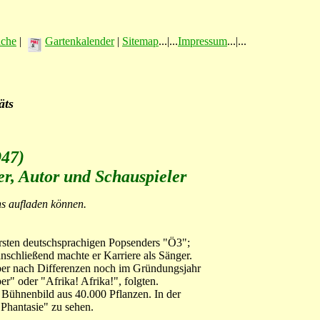
üche
|
Gartenkalender
|
Sitemap
...|...
Impressum
...|...
äts
947)
r, Autor und Schauspieler
ns aufladen können.
rsten deutschsprachigen Popsenders "Ö3";
schließend machte er Karriere als Sänger.
aber nach Differenzen noch im Gründungsjahr
r" oder "Afrika! Afrika!", folgten.
s Bühnenbild aus 40.000 Pflanzen. In der
 Phantasie" zu sehen.