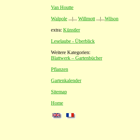
Van Houtte
Walpole
...|...
Willmott
...|...
Wilson
extra:
Künstler
Leselaube - Überblick
Weitere Kategorien:
Blattwerk – Gartenbücher
Pflanzen
Gartenkalender
Sitemap
Home