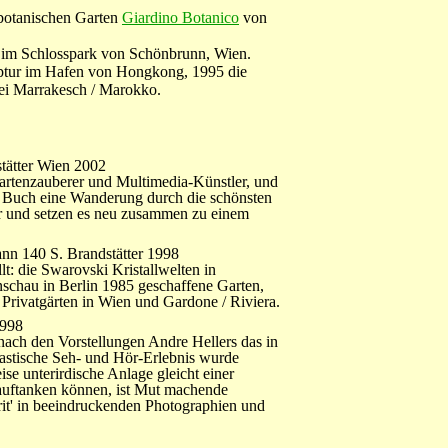
 botanischen Garten
Giardino Botanico
von
 im Schlosspark von Schönbrunn, Wien.
ptur im Hafen von Hongkong, 1995 die
i Marrakesch / Marokko.
tätter Wien 2002
Gartenzauberer und Multimedia-Künstler, und
m Buch eine Wanderung durch die schönsten
er und setzen es neu zusammen zu einem
nn 140 S. Brandstätter 1998
t: die Swarovski Kristallwelten in
nschau in Berlin 1985 geschaffene Garten,
 Privatgärten in Wien und Gardone / Riviera.
1998
ch den Vorstellungen Andre Hellers das in
ntastische Seh- und Hör-Erlebnis wurde
eise unterirdische Anlage gleicht einer
 auftanken können, ist Mut machende
rit' in beeindruckenden Photographien und