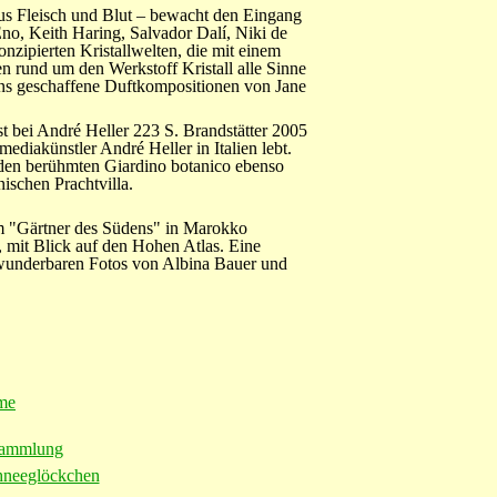
aus Fleisch und Blut – bewacht den Eingang
no, Keith Haring, Salvador Dalí, Niki de
zipierten Kristallwelten, die mit einem
en rund um den Werkstoff Kristall alle Sinne
ens geschaffene Duftkompositionen von Jane
 bei André Heller 223 S. Brandstätter 2005
ediakünstler André Heller in Italien lebt.
 den berühmten Giardino botanico ebenso
nischen Prachtvilla.
m "Gärtner des Südens" in Marokko
 mit Blick auf den Hohen Atlas. Eine
 wunderbaren Fotos von Albina Bauer und
me
sammlung
hneeglöckchen