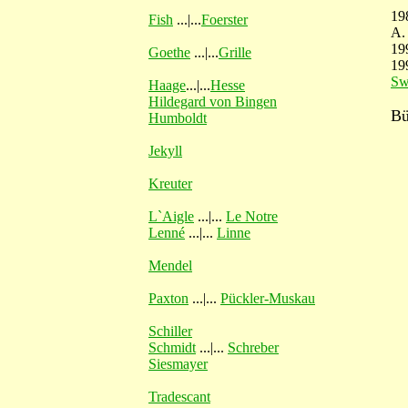
19
Fish
...|...
Foerster
A.
19
Goethe
...|...
Grille
19
Sw
Haage
...|...
Hesse
Hildegard von Bingen
Bü
Humboldt
Jekyll
Kreuter
L`Aigle
...|...
Le Notre
Lenné
...|...
Linne
Mendel
Paxton
...|...
Pückler-Muskau
Schiller
Schmidt
...|...
Schreber
Siesmayer
Tradescant