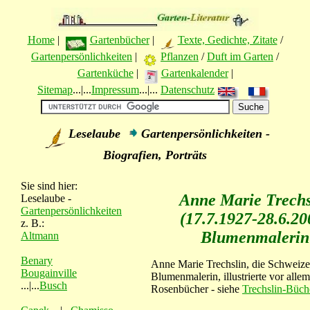
Home
|
Gartenbücher
|
Texte, Gedichte, Zitate
/
Gartenpersönlichkeiten
|
Pflanzen
/
Duft im Garten
/
Gartenküche
|
Gartenkalender
|
Sitemap
...|...
Impressum
...|...
Datenschutz
Leselaube
Gartenpersönlichkeiten -
Biografien, Porträts
Sie sind hier:
Anne Marie Trechs
Leselaube -
Gartenpersönlichkeiten
(17.7.1927-28.6.20
z. B.:
Blumenmalerin
Altmann
Benary
Anne Marie Trechslin, die Schweize
Bougainville
Blumenmalerin, illustrierte vor allem
...|...
Busch
Rosenbücher - siehe
Trechslin-Büch