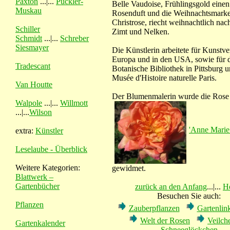
Paxton
...|...
Pückler-
Belle Vaudoise, Frühlingsgold einen
Muskau
Rosenduft und die Weihnachtsmarke
Christrose, riecht weihnachtlich na
Schiller
Zimt und Nelken.
Schmidt
...|...
Schreber
Siesmayer
Die Künstlerin arbeitete für Kunstve
Europa und in den USA, sowie für 
Tradescant
Botanische Bibliothek in Pittsburg 
Musée d'Histoire naturelle Paris.
Van Houtte
Der Blumenmalerin wurde die Rose
Walpole
...|...
Willmott
...|...
Wilson
'Anne Marie 
extra:
Künstler
Leselaube - Überblick
Weitere Kategorien:
gewidmet.
Blattwerk –
Gartenbücher
zurück an den Anfang
...|...
H
Besuchen Sie auch:
Pflanzen
Zauberpflanzen
Gartenli
Welt der Rosen
Veilch
Gartenkalender
Schneeglöckchen