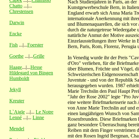
Capek
...|...
Chamisso
Nach Studienjahren in Paris, an der
Chatto
...|...
Kunstgewerbeschule Bern, in Italie
Chrestensen
England erwarb sich Anna Maria Tr
internationale Anerkennung mit ihre
Darwin
und Blumenaquarellen, die sich vor 
durch die naturgetreue Wiedergabe 
Encke
natürliche Anmut der Motive auszei
Einzelausstellungen ihrer Werke in 
Fish
...|...
Foerster
Bern, Paris, Rom, Florenz, Perugia 
Goethe
...|...
Grille
In Venedig wurde ihr der Preis "Cav
d'Oro" verliehen, für die Briefmarke
Haage
...|...
Hesse
über Blumen, Früchte und Vögel, di
Hildegard von Bingen
Schweizerischen Eidgenossenschaft 
Humboldt
Juventute - und von der Republik S
herausgegeben wurden. 1987 erhiel
Jekyll
Marie Trechslin den Paul Haupt Pre
"Jahr der Rose 2002" legte "Pro Juv
Kreuter
eine weitere Briefmarkenserie nach 
von Anne Marie Trechslin auf und er
L`Aigle
...|...
Le Notre
einen langjährigen Wunsch von Sa
Lenné
...|...
Linne
Rosenfreunden. Diese Briefmarken h
ganz besondere Überraschung bereit
Mendel
Reiben mit dem Finger verströmen 
mit den Rosen Ingrid Bergman, Cha