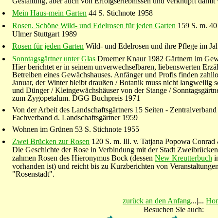
Gestaltung, aber auch von Erfolgserlebnissen und verknüpft damit v
Mein Haus-mein Garten
44 S. Stichnote 1958
Rosen. Schöne Wild- und Edelrosen für jeden Garten
159 S. m. 40
Ulmer Stuttgart 1989
Rosen für jeden Garten
Wild- und Edelrosen und ihre Pflege im J
Sonntagsgärtner unter Glas
Droemer Knaur 1982 Gärtnern im Gew
Hier berichtet er in seinem unverwechselbaren, liebenswerten Erz
Betreiben eines Gewächshauses. Anfänger und Profis finden zahllo
Januar, der Winter bleibt draußen / Botanik muss nicht langweilig s
und Dünger / Kleingewächshäuser von der Stange / Sonntagsgärtn
zum Zygopetalum. DGG Buchpreis 1971
Von der Arbeit des Landschaftsgärtners 15 Seiten - Zentralverband
Fachverband d. Landschaftsgärtner 1959
Wohnen im Grünen 53 S. Stichnote 1955
Zwei Brücken zur Rosen
120 S. m. Ill. v. Tatjana Popowa Conra
Die Geschichte der Rose in Verbindung mit der Stadt Zweibrücken -
zahmen Rosen des Hieronymus Bock (dessen
New Kreutterbuch
i
vorhanden ist) und reicht bis zu Kurzberichten von Veranstaltunge
"Rosenstadt".
zurück an den Anfang
...|...
Ho
Besuchen Sie auch: