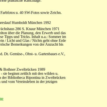
iele praktische Ratschläge.
 Farbfotos u. 40 SW-Fotos sowie Zeichn.
ahreslauf Humboldt München 1992
ächshaus 286 S. Knaur München 1971
ählton über die Planung, den Erwerb und das
se Tipps und Tricks. Inhalt u.a.: Sommer im
ein / Licht und Glas / Nichts geht ohne Erde
erische Bemerkungen von der Anzucht bis
 d. Dt. Gemüse-, Obst- u. Gartenbaues e.V.,
d & Bothner Zweibrücken 1989
 sie beginnt zeitlich mit den wilden u.
n der Bibliotheca Bipontina in Zweibrücken
n und vom Vereinsleben in der jetzigen
me