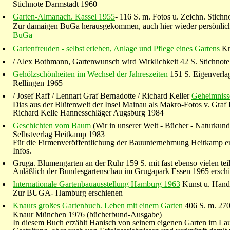
Stichnote Darmstadt 1960
Garten-Almanach. Kassel 1955
- 116 S. m. Fotos u. Zeichn. Stich
Zur damaigen BuGa herausgekommen, auch hier wieder persönlich 
BuGa
Gartenfreuden - selbst erleben, Anlage und Pflege eines Gartens
Kn
/ Alex Bothmann, Gartenwunsch wird Wirklichkeit 42 S. Stichnot
Gehölzschönheiten im Wechsel der Jahreszeiten
151 S. Eigenverla
Rellingen 1965
/ Josef Raff / Lennart Graf Bernadotte / Richard Keller
Geheimniss
Dias aus der Blütenwelt der Insel Mainau als Makro-Fotos v. Graf
Richard Kelle Hannesschläger Augsburg 1984
Geschichten vom Baum
(Wir in unserer Welt - Bücher - Naturkunde
Selbstverlag Heitkamp 1983
Für die Firmenveröffentlichung der Bauunternehmung Heitkamp er
Infos.
Gruga. Blumengarten an der Ruhr 159 S. mit fast ebenso vielen te
Anläßlich der Bundesgartenschau im Grugapark Essen 1965 erschi
Internationale Gartenbauausstellung Hamburg 1963
Kunst u. Hand
Zur BUGA- Hamburg erschienen
Knaurs großes Gartenbuch. Leben mit einem Garten
406 S. m. 270
Knaur München 1976 (bücherbund-Ausgabe)
In diesem Buch erzählt Hanisch von seinem eigenen Garten im Lauf