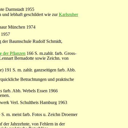
note Darmstadt 1955
und lebhaft geschildert wie zur
Karlsruher
aur München 1974
e 1957
g der Baumschule Rudolf Schmidt,
e der Pflanzen
166 S. m.zahlr. farb. Gross-
 Lennart Bernadotte sowie Zeichn. von
) 191 S. m. zahlr. ganzseitigen farb. Abb.
quickliche Betrachtungen und praktische
ils farb. Abb. Webels Essen 1966
enen.
werk Verl. Schultheis Hamburg 1963
 S. m. meist farb. Fotos u. Zeichn Droemer
 der Jahrzehnte, von Fehlern in der