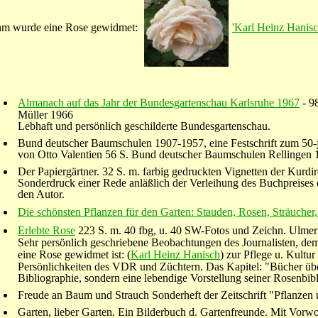
hm wurde eine Rose gewidmet:
'Karl Heinz Hanisc
Almanach auf das Jahr der Bundesgartenschau Karlsruhe 1967
- 9
Müller 1966
Lebhaft und persönlich geschilderte Bundesgartenschau.
Bund deutscher Baumschulen 1907-1957, eine Festschrift zum 50-
von Otto Valentien 56 S. Bund deutscher Baumschulen Rellingen 
Der Papiergärtner. 32 S. m. farbig gedruckten Vignetten der Kur
Sonderdruck einer Rede anläßlich der Verleihung des Buchpreises
den Autor.
Die schönsten Pflanzen für den Garten: Stauden, Rosen, Sträuche
Erlebte Rose
223 S. m. 40 fbg, u. 40 SW-Fotos und Zeichn. Ulmer 
Sehr persönlich geschriebene Beobachtungen des Journalisten, d
eine Rose gewidmet ist: (
Karl Heinz Hanisch
) zur Pflege u. Kultu
Persönlichkeiten des VDR und Züchtern. Das Kapitel: "Bücher übe
Bibliographie, sondern eine lebendige Vorstellung seiner Rosenbibl
Freude an Baum und Strauch Sonderheft der Zeitschrift "Pflanzen 
Garten, lieber Garten. Ein Bilderbuch d. Gartenfreunde. Mit Vorwort 