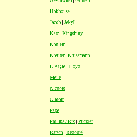
Geschwind
|
Grunert
Hobhouse
Jacob
|
Jekyll
Katz
|
Kingsbury
Köhlein
Kreuter
|
Krüssmann
L´Aigle
|
Lloyd
Meile
Nichols
Oudolf
Pape
Phillips / Rix
|
Pückler
Rätsch
|
Redouté