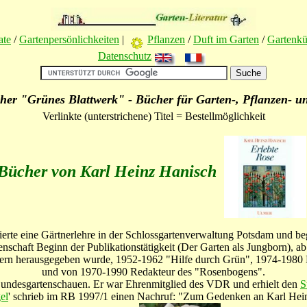
ate
/
Gartenpersönlichkeiten
|
Pflanzen
/
Duft im Garten
/
Gartenk
Datenschutz
her "Grünes Blattwerk" - Bücher für Garten-, Pflanzen- u
Verlinkte (unterstrichene) Titel = Bestellmöglichkeit
Bücher von Karl Heinz Hanisch
erte eine Gärtnerlehre in der Schlossgartenverwaltung Potsdam und b
schaft Beginn der Publikationstätigkeit (Der Garten als Jungborn), ab
ern herausgegeben wurde, 1952-1962 "Hilfe durch Grün", 1974-1980 
und von 1970-1990 Redakteur des "Rosenbogens".
Bundesgartenschauen. Er war Ehrenmitglied des VDR und erhielt den
S
el
' schrieb im RB 1997/1 einen Nachruf: "Zum Gedenken an Karl Hei