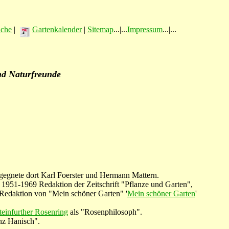
üche
|
Gartenkalender
|
Sitemap
...|...
Impressum
...|...
nd Naturfreunde
egegnete dort Karl Foerster und Hermann Mattern.
 1951-1969 Redaktion der Zeitschrift "Pflanze und Garten",
Redaktion von "Mein schöner Garten" '
Mein schöner Garten
'
teinfurther Rosenring
als "Rosenphilosoph".
nz Hanisch".