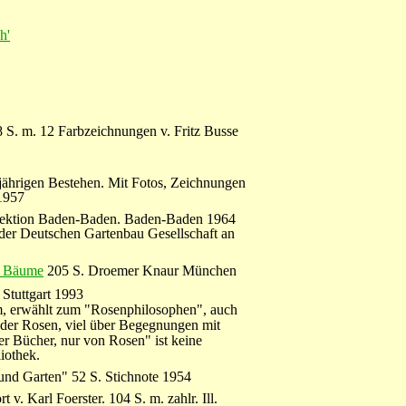
h'
8 S. m. 12 Farbzeichnungen v. Fritz Busse
jährigen Bestehen. Mit Fotos, Zeichnungen
1957
direktion Baden-Baden. Baden-Baden 1964
 der Deutschen Gartenbau Gesellschaft an
r, Bäume
205 S. Droemer Knaur München
Stuttgart 1993
em, erwählt zum "Rosenphilosophen", auch
r der Rosen, viel über Begegnungen mit
r Bücher, nur von Rosen" ist keine
iothek.
und Garten" 52 S. Stichnote 1954
v. Karl Foerster. 104 S. m. zahlr. Ill.